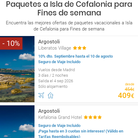
Paquetes a Isla de Cefalonia para
Fines de semana
Encuentra las mejores ofertas de paquetes vacacionales a Isla
de Cefalonia para Fines de semana
Argostoli
10
Liberatos Village
10% dto. Septiembre hasta el 10 de agosto
Seguro de Viaje Incluido
Vuelos desde Madrid
3 días / 2 noches
Salida el 4 sep 2026
desde
Sólo alojamiento
454
€
409
€
Argostoli
Kefalonia Grand Hotel
Seguro de Viaje Incluido
¡Paga hasta en 3 cuotas sin intereses! (Válido en
Tarifas Reembolsables)