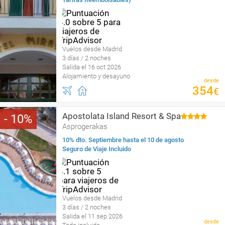
Vuelos desde Madrid
3 días / 2 noches
Salida el 16 oct 2026
Alojamiento y desayuno
desde
354
€
Apostolata Island Resort & Spa
10
Asprogerakas
10% dto. Septiembre hasta el 10 de agosto
Seguro de Viaje Incluido
Vuelos desde Madrid
3 días / 2 noches
Salida el 11 sep 2026
desde