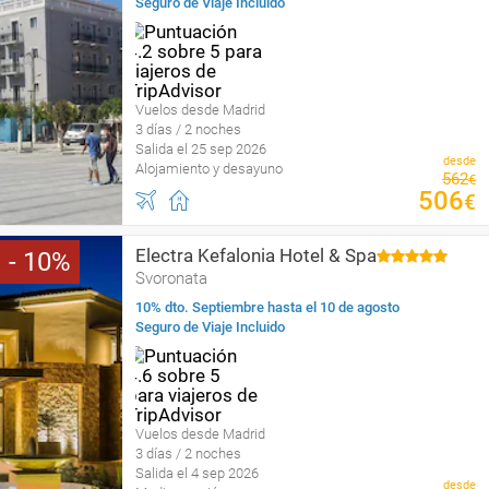
Seguro de Viaje Incluido
Vuelos desde Madrid
3 días / 2 noches
Salida el 25 sep 2026
desde
Alojamiento y desayuno
562
€
506
€
Electra Kefalonia Hotel & Spa
10
Svoronata
10% dto. Septiembre hasta el 10 de agosto
Seguro de Viaje Incluido
Vuelos desde Madrid
3 días / 2 noches
Salida el 4 sep 2026
desde