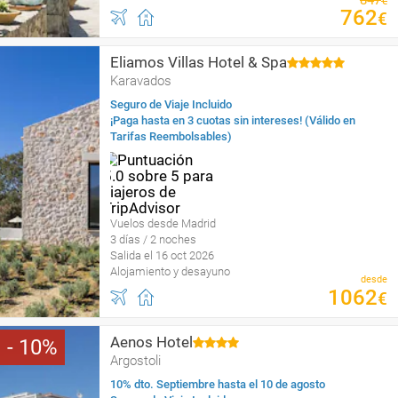
847
€
762
€
Eliamos Villas Hotel & Spa
Karavados
Seguro de Viaje Incluido
¡Paga hasta en 3 cuotas sin intereses! (Válido en
Tarifas Reembolsables)
Vuelos desde Madrid
3 días / 2 noches
Salida el 16 oct 2026
Alojamiento y desayuno
desde
1062
€
Aenos Hotel
10
Argostoli
10% dto. Septiembre hasta el 10 de agosto