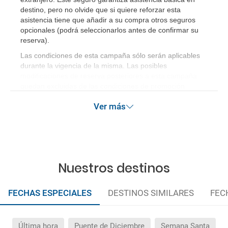
destino, pero no olvide que si quiere reforzar esta
asistencia tiene que añadir a su compra otros seguros
opcionales (podrá seleccionarlos antes de confirmar su
reserva)
.
Las condiciones de esta campaña sólo serán aplicables
durante la vigencia de la misma. Las posibles
modificaciones de reserva posteriores a esta campaña
quedan excluidas de las condiciones de promoción
anteriormente mencionadas.
Ver más
Nuestros destinos
FECHAS ESPECIALES
DESTINOS SIMILARES
FEC
Última hora
Puente de Diciembre
Semana Santa