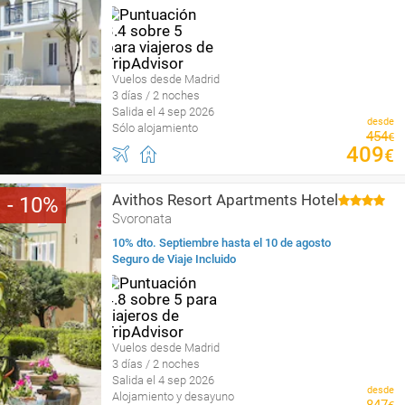
Vuelos desde Madrid
3 días / 2 noches
Salida el 4 sep 2026
desde
Sólo alojamiento
454
€
409
€
Avithos Resort Apartments Hotel
10
Svoronata
10% dto. Septiembre hasta el 10 de agosto
Seguro de Viaje Incluido
Vuelos desde Madrid
3 días / 2 noches
Salida el 4 sep 2026
desde
Alojamiento y desayuno