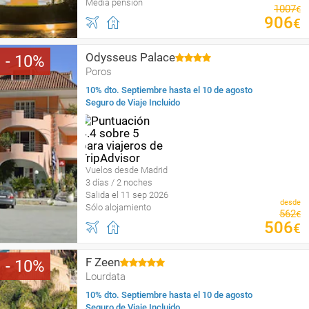
Media pensión
1007
€
906
€
Odysseus Palace
10
Poros
10% dto. Septiembre hasta el 10 de agosto
Seguro de Viaje Incluido
Vuelos desde Madrid
3 días / 2 noches
Salida el 11 sep 2026
desde
Sólo alojamiento
562
€
506
€
F Zeen
10
Lourdata
10% dto. Septiembre hasta el 10 de agosto
Seguro de Viaje Incluido