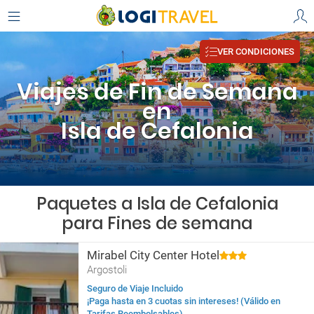
VER CONDICIONES
Viajes de Fin de Semana
en
Isla de Cefalonia
Paquetes a Isla de Cefalonia
para Fines de semana
Mirabel City Center Hotel
Argostoli
Seguro de Viaje Incluido
¡Paga hasta en 3 cuotas sin intereses! (Válido en
Tarifas Reembolsables)