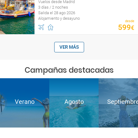
Vuelos desde Madrid
3 días / 2 noches
Salida el 28 ago 2026
Alojamiento y desayuno
desde
599
€
VER MÁS
Campañas destacadas
Verano
Agosto
Septiembr