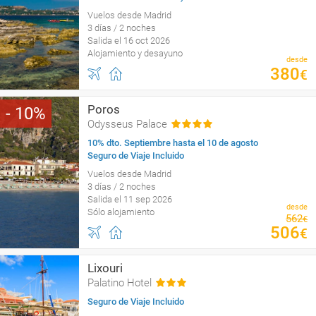
Vuelos desde Madrid
3 días / 2 noches
Salida el 16 oct 2026
Alojamiento y desayuno
desde
380
€
Poros
10
Odysseus Palace
10% dto. Septiembre hasta el 10 de agosto
Seguro de Viaje Incluido
Vuelos desde Madrid
3 días / 2 noches
Salida el 11 sep 2026
desde
Sólo alojamiento
562
€
506
€
Lixouri
Palatino Hotel
Seguro de Viaje Incluido