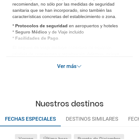
recomiendan, no sólo por las medidas de seguridad
sanitaria que se han incorporado, sino también las
características concretas del establecimiento o zona.
*
Protocolos de
seguridad
en aeropuertos y hoteles
*
Seguro Médico
y de Viaje incluido
*
Facilidades de Pago
.
El seguro de viaje incluye
cobertura de equipaje,
pérdida de conexiones y repatriación. Además, incluye
gastos médicos así como gastos de cancelación por
Ver más
terrorismo y/o catástrofes naturales de hasta 3.000€ en el
extranjero. Este seguro garantiza asistencia básica en
destino, pero no olvide que si quiere reforzar esta
asistencia tiene que añadir a su compra otros seguros
opcionales (podrá seleccionarlos antes de confirmar su
reserva).
Nuestros destinos
FECHAS ESPECIALES
DESTINOS SIMILARES
FEC