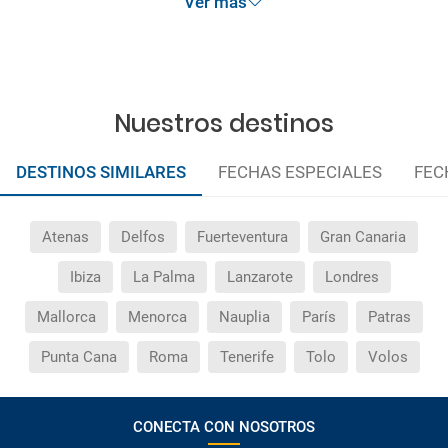
Ver más
Nuestros destinos
DESTINOS SIMILARES
FECHAS ESPECIALES
FEC
Atenas
Delfos
Fuerteventura
Gran Canaria
Ibiza
La Palma
Lanzarote
Londres
Mallorca
Menorca
Nauplia
París
Patras
Punta Cana
Roma
Tenerife
Tolo
Volos
CONECTA CON NOSOTROS