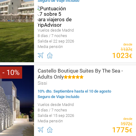
Seguro de Viaje Incluido
Vuelos desde Madrid
8 días / 7 noches
Salida el 22 sep 2026
desde
Media pensión
1137
€
1023
€
Castello Boutique Suites By The Sea -
10
Adults Only
Sissi
10% dto. Septiembre hasta el 10 de agosto
Seguro de Viaje Incluido
Vuelos desde Madrid
8 días / 7 noches
Salida el 15 sep 2026
desde
Media pensión
1972
€
1775
€