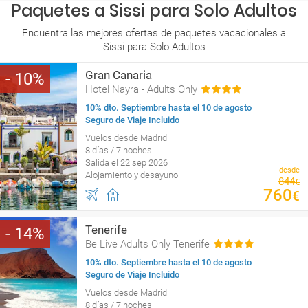
Paquetes a Sissi para Solo Adultos
Encuentra las mejores ofertas de paquetes vacacionales a
Sissi para Solo Adultos
Gran Canaria
10
Hotel Nayra - Adults Only
10% dto. Septiembre hasta el 10 de agosto
Seguro de Viaje Incluido
Vuelos desde Madrid
8 días / 7 noches
Salida el 22 sep 2026
desde
Alojamiento y desayuno
844
€
760
€
Tenerife
14
Be Live Adults Only Tenerife
10% dto. Septiembre hasta el 10 de agosto
Seguro de Viaje Incluido
Vuelos desde Madrid
8 días / 7 noches