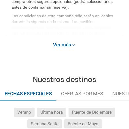
compra otros seguros opcionales (podrá seleccionarlos
antes de confirmar su reserva)
.
Las condiciones de esta campaña sólo serán aplicables
durante la vigencia de la misma. Las posibles
modificaciones de reserva posteriores a esta campaña
quedan excluidas de las condiciones de promoción
anteriormente mencionadas.
Ver más
Nuestros destinos
FECHAS ESPECIALES
OFERTAS POR MES
NUEST
Verano
Última hora
Puente de Diciembre
Semana Santa
Puente de Mayo