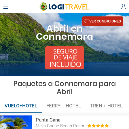
VER CONDICIONES
Abril en
Connemara
Paquetes a Connemara para
Abril
VUELO+HOTEL
FERRY + HOTEL
TREN + HOTEL
Punta Cana
Meliá Caribe Beach Resort