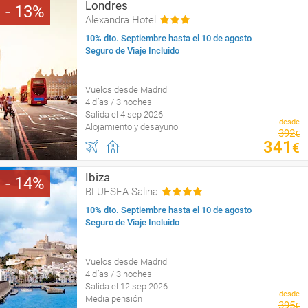
Londres
13
Alexandra Hotel
10% dto. Septiembre hasta el 10 de agosto
Seguro de Viaje Incluido
Vuelos desde Madrid
4 días / 3 noches
Salida el 4 sep 2026
desde
Alojamiento y desayuno
392
€
341
€
Ibiza
14
BLUESEA Salina
10% dto. Septiembre hasta el 10 de agosto
Seguro de Viaje Incluido
Vuelos desde Madrid
4 días / 3 noches
Salida el 12 sep 2026
desde
Media pensión
395
€