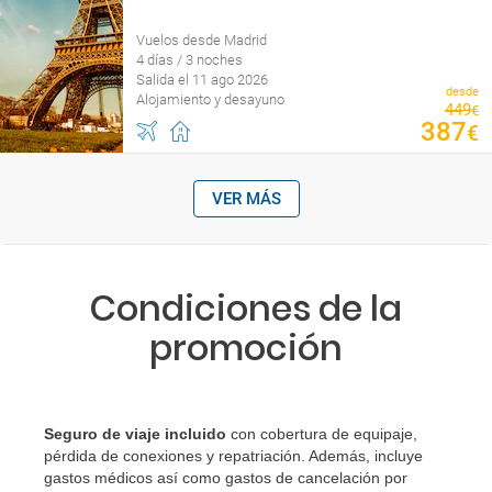
Vuelos desde Madrid
4 días / 3 noches
Salida el 11 ago 2026
desde
Alojamiento y desayuno
449
€
387
€
VER MÁS
Condiciones de la
promoción
Seguro de viaje incluido
con cobertura de equipaje,
pérdida de conexiones y repatriación. Además, incluye
gastos médicos así como gastos de cancelación por