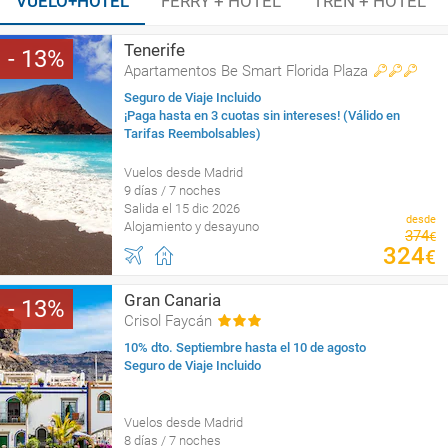
VUELO+HOTEL
FERRY + HOTEL
TREN + HOTEL
Tenerife
13
Apartamentos Be Smart Florida Plaza
Seguro de Viaje Incluido
¡Paga hasta en 3 cuotas sin intereses! (Válido en
Tarifas Reembolsables)
Vuelos desde Madrid
9 días / 7 noches
Salida el 15 dic 2026
desde
Alojamiento y desayuno
374
€
324
€
Gran Canaria
13
Crisol Faycán
10% dto. Septiembre hasta el 10 de agosto
Seguro de Viaje Incluido
Vuelos desde Madrid
8 días / 7 noches