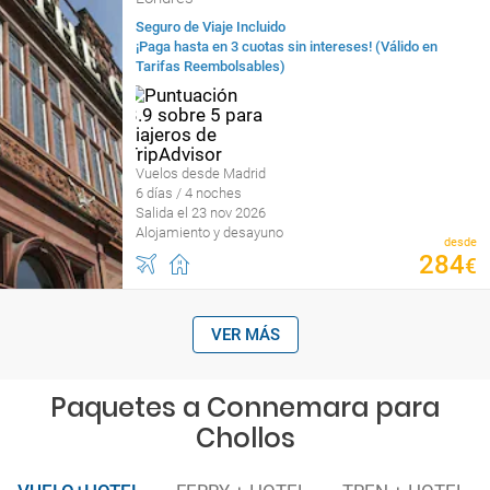
Seguro de Viaje Incluido
¡Paga hasta en 3 cuotas sin intereses! (Válido en
Tarifas Reembolsables)
Vuelos desde Madrid
6 días / 4 noches
Salida el 23 nov 2026
Alojamiento y desayuno
desde
284
€
VER MÁS
Paquetes a Connemara para
Chollos