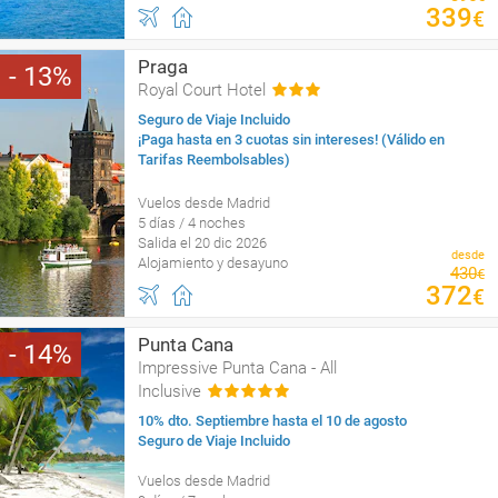
339
€
Praga
13
Royal Court Hotel
Seguro de Viaje Incluido
¡Paga hasta en 3 cuotas sin intereses! (Válido en
Tarifas Reembolsables)
Vuelos desde Madrid
5 días / 4 noches
Salida el 20 dic 2026
desde
Alojamiento y desayuno
430
€
372
€
Punta Cana
14
Impressive Punta Cana - All
Inclusive
10% dto. Septiembre hasta el 10 de agosto
Seguro de Viaje Incluido
Vuelos desde Madrid