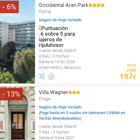
Occidental Aran Park
6
Roma
Seguro de Viaje Incluido
Vuelos desde Madrid
4 días / 3 noches
Salida el 14 dic 2026
desde
Alojamiento y desayuno
210
€
197
€
Villa Wagner
13
Praga
Seguro de Viaje Incluido
¡Paga hasta en 3 cuotas sin intereses! (Válido en
Tarifas Reembolsables)
Vuelos desde Madrid
5 días / 4 noches
Salida el 9 ene 2027