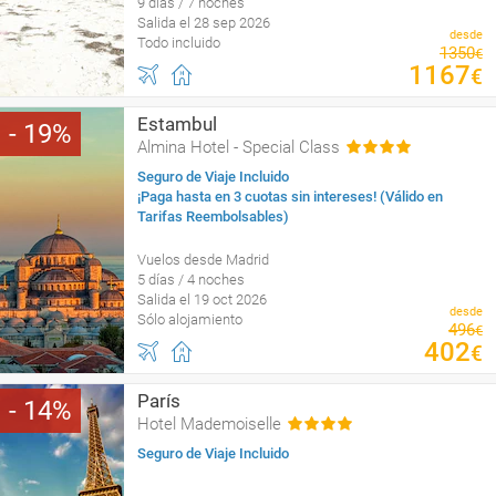
9 días / 7 noches
Salida el 28 sep 2026
desde
Todo incluido
1350
€
1167
€
Estambul
19
Almina Hotel - Special Class
Seguro de Viaje Incluido
¡Paga hasta en 3 cuotas sin intereses! (Válido en
Tarifas Reembolsables)
Vuelos desde Madrid
5 días / 4 noches
Salida el 19 oct 2026
desde
Sólo alojamiento
496
€
402
€
París
14
Hotel Mademoiselle
Seguro de Viaje Incluido