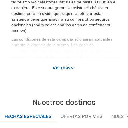
terrorismo y/o catástrofes naturales de hasta 3.000€ en el
extranjero. Este seguro garantiza asistencia básica en
destino, pero no olvide que si quiere reforzar esta
asistencia tiene que añadir a su compra otros seguros
opcionales (podrá seleccionarlos antes de confirmar su
reserva)
.
Las condiciones de esta campaña sólo serán aplicables
durante la vigencia de la misma. Las posibles
modificaciones de reserva posteriores a esta campaña
quedan excluidas de las condiciones de promoción
anteriormente mencionadas. Descuento no acumulable.
Ver más
Nuestros destinos
FECHAS ESPECIALES
OFERTAS POR MES
NUEST