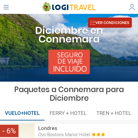
VER CONDICIONES
Diciembre en
Connemara
Paquetes a Connemara para
Diciembre
VUELO+HOTEL
FERRY + HOTEL
TREN + HOTEL
Londres
6
Oyo Bostons Manor Hotel