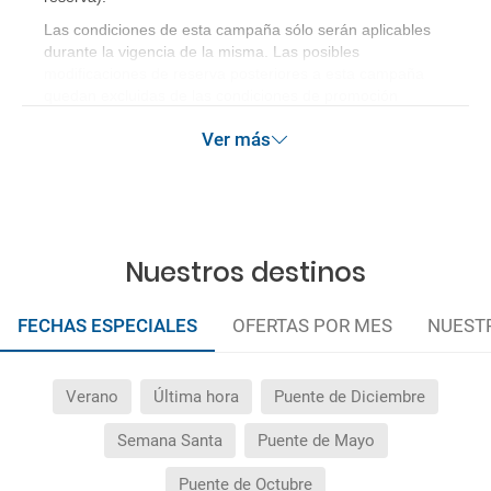
Las condiciones de esta campaña sólo serán aplicables
durante la vigencia de la misma. Las posibles
modificaciones de reserva posteriores a esta campaña
quedan excluidas de las condiciones de promoción
anteriormente mencionadas.
Ver más
Nuestros destinos
FECHAS ESPECIALES
OFERTAS POR MES
NUEST
Verano
Última hora
Puente de Diciembre
Semana Santa
Puente de Mayo
Puente de Octubre