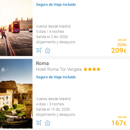
Seguro de Viaje Incluido
Vuelos desde Madrid
5 días / 4 noches
Salida el 2 dic 2026
desde
Alojamiento y desayuno
223
€
209
€
Roma
Hotel Roma Tor Vergata
Seguro de Viaje Incluido
Vuelos desde Madrid
4 días / 3 noches
Salida el 10 dic 2026
Alojamiento y desayuno
desde
167
€