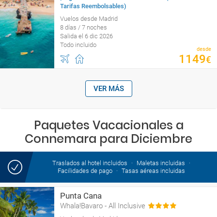
Tarifas Reembolsables)
Vuelos desde Madrid
8 días / 7 noches
Salida el 6 dic 2026
Todo incluido
desde
1149
€
VER MÁS
Paquetes Vacacionales a
Connemara para Diciembre
Traslados al hotel incluidos
Maletas incluidas
Facilidades de pago
Tasas aéreas incluidas
Punta Cana
Whala!Bavaro - All Inclusive