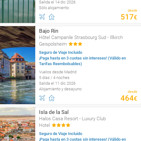
Salida el 14 dic 2026
Sólo alojamiento
desde
517
€
Bajo Rin
Hôtel Campanile Strasbourg Sud - Illkirch
Geispolsheim
Seguro de Viaje Incluido
¡Paga hasta en 3 cuotas sin intereses! (Válido en
Tarifas Reembolsables)
Vuelos desde Madrid
5 días / 4 noches
Salida el 11 dic 2026
Alojamiento y desayuno
desde
464
€
Isla de la Sal
Halos Casa Resort - Luxury Club
Hotel
Seguro de Viaje Incluido
¡Paga hasta en 3 cuotas sin intereses! (Válido en