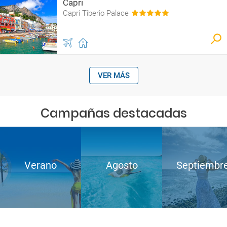
Capri
Capri Tiberio Palace
VER MÁS
Campañas destacadas
Verano
Agosto
Septiembr