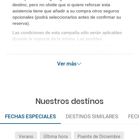
destino, pero no olvide que si quiere reforzar esta
asistencia tiene que añadir a su compra otros seguros
opcionales (podrá seleccionarlos antes de confirmar su
reserva)
.
Las condiciones de esta campaña sólo serán aplicables
durante la vigencia de la misma. Las posibles
modificaciones de reserva posteriores a esta campaña
quedan excluidas de las condiciones de promoción
anteriormente mencionadas.
Ver más
Nuestros destinos
FECHAS ESPECIALES
DESTINOS SIMILARES
FEC
Verano
Última hora
Puente de Diciembre