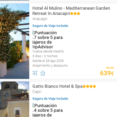
Hotel Al Mulino - Mediterranean Garden
Retreat In Anacapri
Anacapri
Seguro de Viaje Incluido
Vuelos desde Madrid
3 días / 2 noches
Salida el 28 ago 2026
Alojamiento y desayuno
desde
639
€
Gatto Bianco Hotel & Spa
Capri
Seguro de Viaje Incluido