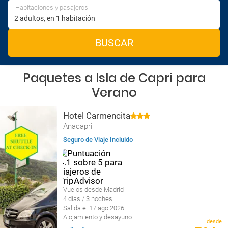
Habitaciones y pasajeros
BUSCAR
Paquetes a Isla de Capri para
Verano
Hotel Carmencita
Anacapri
Seguro de Viaje Incluido
Vuelos desde Madrid
4 días / 3 noches
Salida el 17 ago 2026
Alojamiento y desayuno
desde