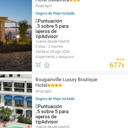
Anacapri
Seguro de Viaje Incluido
Vuelos desde Madrid
3 días / 2 noches
Salida el 28 ago 2026
Alojamiento y desayuno
desde
677
€
Bougainville Luxury Boutique
Hotel
Anacapri
Seguro de Viaje Incluido
Vuelos desde Madrid