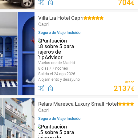
704
€
Villa Lia Hotel Capri
Capri
Seguro de Viaje Incluido
Vuelos desde Madrid
8 días / 7 noches
Salida el 24 ago 2026
Alojamiento y desayuno
desde
2137
€
Relais Maresca Luxury Small Hotel
Capri
Seguro de Viaje Incluido