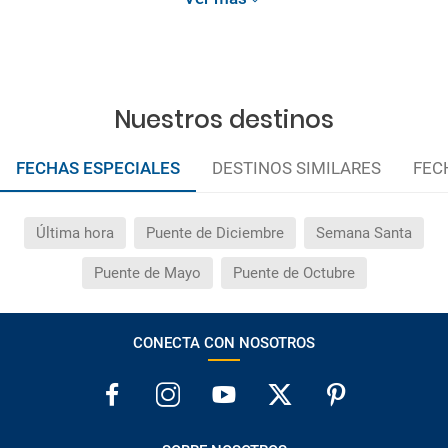
Las condiciones de esta campaña sólo serán aplicables
durante la vigencia de la misma. Las posibles
modificaciones de reserva posteriores a esta campaña
quedan excluidas de las condiciones de promoción
anteriormente mencionadas. Descuento no acumulable.
Nuestros destinos
FECHAS ESPECIALES
DESTINOS SIMILARES
FEC
Última hora
Puente de Diciembre
Semana Santa
Puente de Mayo
Puente de Octubre
CONECTA CON NOSOTROS