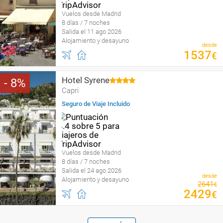
Vuelos desde Madrid
8 días / 7 noches
Salida el 11 ago 2026
Alojamiento y desayuno
desde
1537
€
Hotel Syrene
8
Capri
Seguro de Viaje Incluido
Vuelos desde Madrid
8 días / 7 noches
Salida el 24 ago 2026
desde
Alojamiento y desayuno
2641
€
2429
€