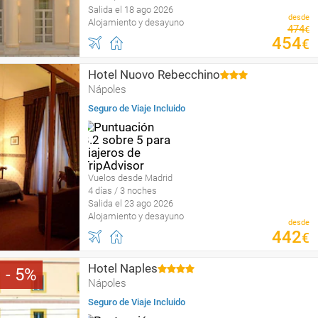
Salida el 18 ago 2026
desde
Alojamiento y desayuno
474
€
454
€
Hotel Nuovo Rebecchino
Nápoles
Seguro de Viaje Incluido
Vuelos desde Madrid
4 días / 3 noches
Salida el 23 ago 2026
Alojamiento y desayuno
desde
442
€
Hotel Naples
5
Nápoles
Seguro de Viaje Incluido