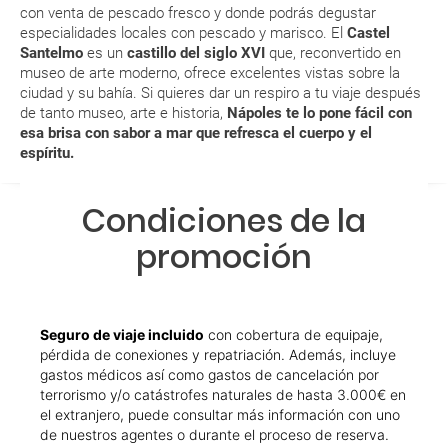
¿Con cuánta antelación tengo que estar en el
con venta de pescado fresco y donde podrás degustar
especialidades locales con pescado y marisco. El
Castel
aeropuerto?
Santelmo
es un
castillo del siglo XVI
que, reconvertido en
museo de arte moderno, ofrece excelentes vistas sobre la
RESERVAR ¿Cómo puedo reservar un viaje de
ciudad y su bahía. Si quieres dar un respiro a tu viaje después
paquete vacacional en la página web?
de tanto museo, arte e historia,
Nápoles te lo pone fácil con
esa brisa con sabor a mar que refresca el cuerpo y el
espíritu.
Al realizar la reserva, uno de los servicios ha
quedado de pendiente de confirmación ¿Cómo
sabré si se confirma el viaje?
Condiciones de la
promoción
¿Cómo sé si hay plazas disponibles en el viaje que
quiero al hacer mi solicitud de reserva?
Si tengo los traslados incluidos, ¿dónde debo
Seguro de viaje incluido
con cobertura de equipaje,
dirigirme?
pérdida de conexiones y repatriación. Además, incluye
gastos médicos así como gastos de cancelación por
terrorismo y/o catástrofes naturales de hasta 3.000€ en
¿Incluye algún seguro de viaje mi reserva?
el extranjero, puede consultar más información con uno
de nuestros agentes o durante el proceso de reserva.