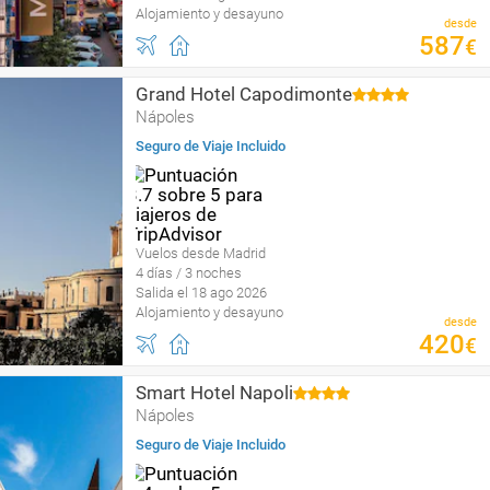
Alojamiento y desayuno
desde
587
€
Grand Hotel Capodimonte
Nápoles
Seguro de Viaje Incluido
Vuelos desde Madrid
4 días / 3 noches
Salida el 18 ago 2026
Alojamiento y desayuno
desde
420
€
Smart Hotel Napoli
Nápoles
Seguro de Viaje Incluido