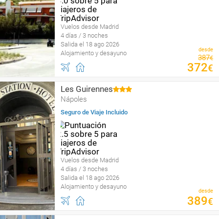
Vuelos desde Madrid
4 días / 3 noches
Salida el 18 ago 2026
desde
Alojamiento y desayuno
387
€
372
€
Les Guirennes
Nápoles
Seguro de Viaje Incluido
Vuelos desde Madrid
4 días / 3 noches
Salida el 18 ago 2026
Alojamiento y desayuno
desde
389
€