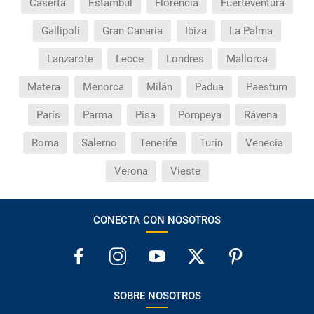
Caserta
Estambul
Florencia
Fuerteventura
Gallipoli
Gran Canaria
Ibiza
La Palma
Lanzarote
Lecce
Londres
Mallorca
Matera
Menorca
Milán
Padua
Paestum
París
Parma
Pisa
Pompeya
Rávena
Roma
Salerno
Tenerife
Turín
Venecia
Verona
Vieste
CONECTA CON NOSOTROS
SOBRE NOSOTROS