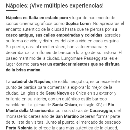
Nápoles: ¡Vive múltiples experiencias!
in por su web.
Moneda y tarjetas
Cortina 2026
Pompeya
El museo
arqueológic
Eso sí, deberás estar atento si viajas con una compañía low cost, debido
Nápoles es Italia en estado puro
y lugar de nacimiento de
a que muchas de ellas exigen la presentación de la tarjeta de embarque
Fiestas nacionales
nacional de
(que deberás realizar a través de su web) para que no te carguen un
iconos cinematográficos como
Sophia Loren
.
No apreciaras el
Nápoles
suplemento extra en el mismo aeropuerto.
encanto auténtico de la ciudad hasta que te pierdas por
su
casco antiguo, sus calles empedradas y coloridas
, aprecies
En caso de tener que enviarte la documentación de un paquete
su forma de vida, y disfrutes del olor a vida en cada esquina
vacacional (Caribe, circuitos, tours...) te enviaremos la documentación
de tu reserva alrededor de 10 días antes de salida, la cual deberás
Su puerto, cara al mediterráneo, han visto embarcar y
imprimir y llevar contigo en el viaje.
desembarcar a millones de barcos a lo largo de su historia. El
paseo marítimo de la ciudad,
Lungomare Passeggiata, es el
Esta documentación te será requerida en el mostrador de la compañía
lugar óptimo para
ver un atardecer mientras que se disfruta
aérea a la hora de realizar el check-in el día de la salida.
de la brisa marina.
La
catedral de Nápoles
, de estilo neogótico, es un excelente
MODIFICACIÓN ó CANCELACIÓN ¿Puedo anular o
punto de partida para comenzar a explorar lo mejor de la
modificar una reserva del viaje? ¿Qué gastos puede
ciudad. La Iglesia de
Gesu Nuovo
es única en su exterior y
generar una anulación o modificación del viaje?
brillante en su interior, con un auténtico estilo barroco
napolitano. La iglesia de
Santa Chiara
, del siglo XIV, el
Pio
Monte della Misericordia
, con sus obras de
Caravaggio
, o el
¿Qué caducidad debe tener mi pasaporte para ir
monasterio cartesiano de
San Martino
deberán formar parte
a...?
de tu lista de visitas. Junto al puerto, el mercado de pescado
Porta Nolanta
te ofrece la cara más auténtica de la ciudad,