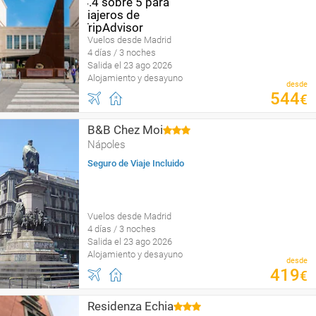
Vuelos desde Madrid
4 días / 3 noches
Salida el 23 ago 2026
Alojamiento y desayuno
desde
544
€
B&B Chez Moi
Nápoles
Seguro de Viaje Incluido
Vuelos desde Madrid
4 días / 3 noches
Salida el 23 ago 2026
Alojamiento y desayuno
desde
419
€
Residenza Echia