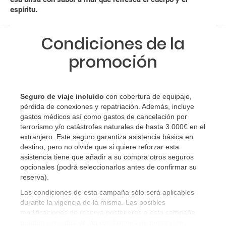
espíritu.
Al realizar la reserva, uno de los servicios ha
quedado de pendiente de confirmación ¿Cómo
sabré si se confirma el viaje?
Condiciones de la
promoción
¿Cómo sé si hay plazas disponibles en el viaje que
quiero al hacer mi solicitud de reserva?
Si tengo los traslados incluidos, ¿dónde debo
Seguro de viaje incluido
con cobertura de equipaje,
pérdida de conexiones y repatriación. Además, incluye
dirigirme?
gastos médicos así como gastos de cancelación por
terrorismo y/o catástrofes naturales de hasta 3.000€ en el
¿Incluye algún seguro de viaje mi reserva?
extranjero. Este seguro garantiza asistencia básica en
destino, pero no olvide que si quiere reforzar esta
asistencia tiene que añadir a su compra otros seguros
¿Cuáles son las condiciones generales en las
opcionales (podrá seleccionarlos antes de confirmar su
reservas de viajes?
reserva)
.
Las condiciones de esta campaña sólo será aplicables
¿Cuáles son los impuestos de entrada y salida del
durante la vigencia de la misma. Las posibles
país si viajo a América?
modificaciones de reserva posteriores a esta campaña
quedan excluidas de las condiciones de promoción