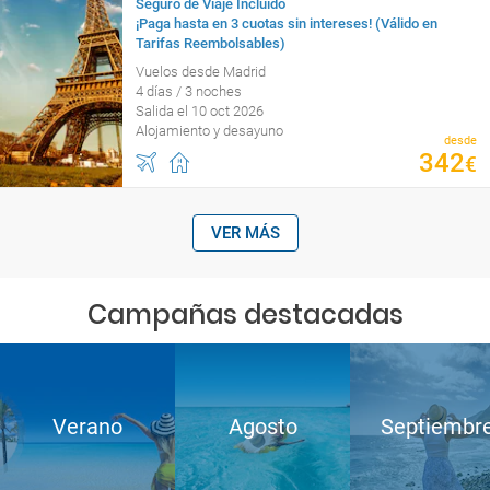
Seguro de Viaje Incluido
¡Paga hasta en 3 cuotas sin intereses! (Válido en
Tarifas Reembolsables)
Vuelos desde Madrid
4 días / 3 noches
Salida el 10 oct 2026
Alojamiento y desayuno
desde
342
€
VER MÁS
Campañas destacadas
Verano
Agosto
Septiembr