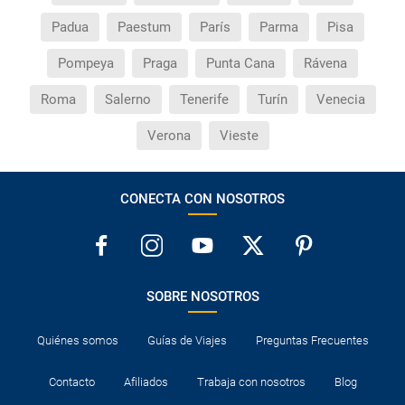
Padua
Paestum
París
Parma
Pisa
Pompeya
Praga
Punta Cana
Rávena
Roma
Salerno
Tenerife
Turín
Venecia
Verona
Vieste
CONECTA CON NOSOTROS
SOBRE NOSOTROS
Quiénes somos
Guías de Viajes
Preguntas Frecuentes
Contacto
Afiliados
Trabaja con nosotros
Blog