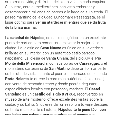
su forma de vida, y disfrutes del olor a vida en cada esquina
vacacional (Caribe, circuitos, tours...) te enviaremos la documentación
de tu reserva alrededor de 10 días antes de salida, la cual deberás
Su puerto, cara al mediterráneo, han visto embarcar y
imprimir y llevar contigo en el viaje.
desembarcar a millones de barcos a lo largo de su historia. El
paseo marítimo de la ciudad,
Lungomare Passeggiata, es el
Esta documentación te será requerida en el mostrador de la compañía
lugar óptimo para
ver un atardecer mientras que se disfruta
aérea a la hora de realizar el check-in el día de la salida.
de la brisa marina.
La
catedral de Nápoles
, de estilo neogótico, es un excelente
MODIFICACIÓN ó CANCELACIÓN ¿Puedo anular o
punto de partida para comenzar a explorar lo mejor de la
modificar una reserva del viaje? ¿Qué gastos puede
ciudad. La Iglesia de
Gesu Nuovo
es única en su exterior y
generar una anulación o modificación del viaje?
brillante en su interior, con un auténtico estilo barroco
napolitano. La iglesia de
Santa Chiara
, del siglo XIV, el
Pio
Monte della Misericordia
, con sus obras de
Caravaggio
, o el
¿Qué caducidad debe tener mi pasaporte para ir
monasterio cartesiano de
San Martino
deberán formar parte
a...?
de tu lista de visitas. Junto al puerto, el mercado de pescado
Porta Nolanta
te ofrece la cara más auténtica de la ciudad,
¿Con cuánta antelación tengo que estar en el
con venta de pescado fresco y donde podrás degustar
especialidades locales con pescado y marisco. El
Castel
aeropuerto?
Santelmo
es un
castillo del siglo XVI
que, reconvertido en
museo de arte moderno, ofrece excelentes vistas sobre la
RESERVAR ¿Cómo puedo reservar un viaje de
ciudad y su bahía. Si quieres dar un respiro a tu viaje después
paquete vacacional en la página web?
de tanto museo, arte e historia,
Nápoles te lo pone fácil con
esa brisa con sabor a mar que refresca el cuerpo y el