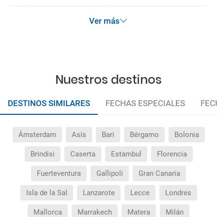
¿Qué hago si el traslado contratado del aeropuerto
anteriormente mencionadas. Descuento no acumulable.
al hotel o viceversa no ha aparecido?
Ver más
¿Necesito visado para poder ir a ...?
¿Por qué me sale el precio de un niño igual que el
Nuestros destinos
precio de un adulto?
¿Cuántas veces debo imprimir el bono de los
DESTINOS SIMILARES
FECHAS ESPECIALES
FEC
traslados?
Ámsterdam
Asís
Bari
Bérgamo
Bolonia
Brindisi
Caserta
Estambul
Florencia
Fuerteventura
Gallipoli
Gran Canaria
Isla de la Sal
Lanzarote
Lecce
Londres
Mallorca
Marrakech
Matera
Milán