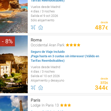
Tarifas Reembolsables)
Vuelos desde Madrid
4 días / 3 noches
Salida el 9 oct 2026
Sólo alojamiento
desde
487
€
Roma
8
Occidental Aran Park
Seguro de Viaje Incluido
¡Paga hasta en 3 cuotas sin intereses! (Válido en
Tarifas Reembolsables)
Vuelos desde Madrid
4 días / 3 noches
Salida el 10 oct 2026
desde
Alojamiento y desayuno
372
€
344
€
París
Lodge In Paris 13