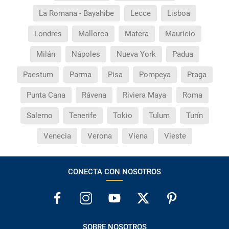
La Romana - Bayahibe
Lecce
Lisboa
Londres
Mallorca
Matera
Mauricio
Milán
Nápoles
Nueva York
Padua
Paestum
Parma
Pisa
Pompeya
Praga
Punta Cana
Rávena
Riviera Maya
Roma
Salerno
Tenerife
Tokio
Tulum
Turín
Venecia
Verona
Viena
Vieste
CONECTA CON NOSOTROS
SOBRE NOSOTROS