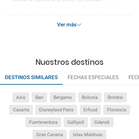
modificaciones de reserva posteriores a esta campaña
quedan excluidas de las condiciones de promoción
anteriormente mencionadas.
Ver más
Nuestros destinos
DESTINOS SIMILARES
FECHAS ESPECIALES
FEC
Asís
Bari
Bérgamo
Bolonia
Brindisi
Caserta
Disneyland Paris
Erfoud
Florencia
Fuerteventura
Gallipoli
Gdansk
Gran Canaria
Islas Maldivas