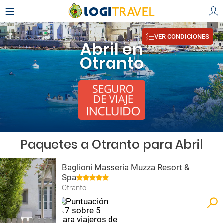
VER CONDICIONES
Abril en
Otranto
Paquetes a Otranto para Abril
Baglioni Masseria Muzza Resort &
Spa
Otranto