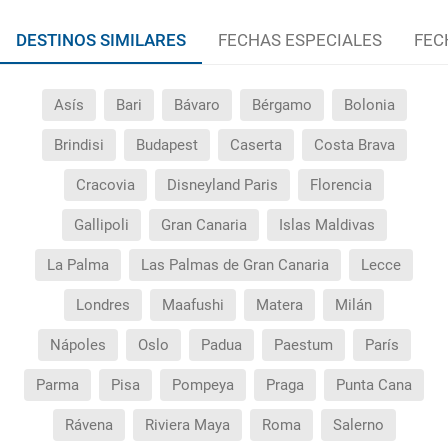
DESTINOS SIMILARES
FECHAS ESPECIALES
FEC
Asís
Bari
Bávaro
Bérgamo
Bolonia
Brindisi
Budapest
Caserta
Costa Brava
Cracovia
Disneyland Paris
Florencia
Gallipoli
Gran Canaria
Islas Maldivas
La Palma
Las Palmas de Gran Canaria
Lecce
Londres
Maafushi
Matera
Milán
Nápoles
Oslo
Padua
Paestum
París
Parma
Pisa
Pompeya
Praga
Punta Cana
Rávena
Riviera Maya
Roma
Salerno