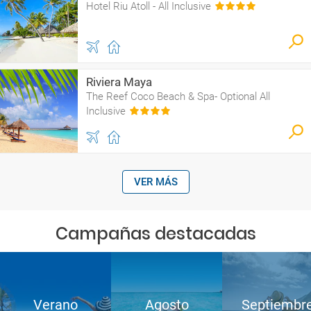
Hotel Riu Atoll - All Inclusive
Riviera Maya
The Reef Coco Beach & Spa- Optional All
Inclusive
VER MÁS
Campañas destacadas
Verano
Agosto
Septiembr