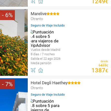
1249
€
Marelive
6
Otranto
Seguro de Viaje Incluido
Vuelos desde Madrid
8 días / 7 noches
Salida el 22 ago 2026
desde
Media pensión
1477
€
1387
€
Hotel Degli Haethey
7
Otranto
Seguro de Viaje Incluido