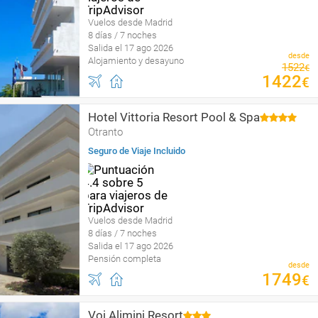
Vuelos desde Madrid
8 días / 7 noches
Salida el 17 ago 2026
desde
Alojamiento y desayuno
1522
€
1422
€
Hotel Vittoria Resort Pool & Spa
Otranto
Seguro de Viaje Incluido
Vuelos desde Madrid
8 días / 7 noches
Salida el 17 ago 2026
Pensión completa
desde
1749
€
Voi Alimini Resort