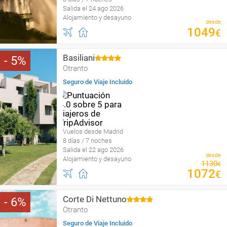
Salida el 24 ago 2026
Alojamiento y desayuno
desde
1049
€
Basiliani
5
Otranto
Seguro de Viaje Incluido
Vuelos desde Madrid
8 días / 7 noches
Salida el 22 ago 2026
desde
Alojamiento y desayuno
1130
€
1072
€
Corte Di Nettuno
6
Otranto
Seguro de Viaje Incluido