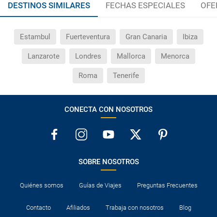
DESTINOS SIMILARES
FECHAS ESPECIALES
OFE
Estambul
Fuerteventura
Gran Canaria
Ibiza
Lanzarote
Londres
Mallorca
Menorca
Roma
Tenerife
CONECTA CON NOSOTROS
SOBRE NOSOTROS
Quiénes somos
Guías de Viajes
Preguntas Frecuentes
Contacto
Afiliados
Trabaja con nosotros
Blog