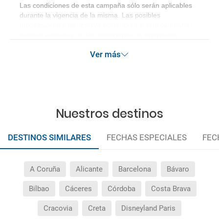
Las condiciones de esta campaña sólo serán aplicables
durante la vigencia de la misma. Las posibles
modificaciones de reserva posteriores a esta campaña
quedan excluidas de las condiciones de promoción
anteriormente mencionadas.
Ver más
Nuestros destinos
DESTINOS SIMILARES
FECHAS ESPECIALES
FEC
A Coruña
Alicante
Barcelona
Bávaro
Bilbao
Cáceres
Córdoba
Costa Brava
Cracovia
Creta
Disneyland Paris