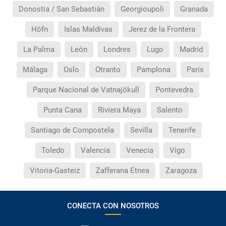
Donostia / San Sebastián
Georgioupoli
Granada
Höfn
Islas Maldivas
Jerez de la Frontera
La Palma
León
Londres
Lugo
Madrid
Málaga
Oslo
Otranto
Pamplona
París
Parque Nacional de Vatnajökull
Pontevedra
Punta Cana
Riviera Maya
Salento
Santiago de Compostela
Sevilla
Tenerife
Toledo
Valencia
Venecia
Vigo
Vitoria-Gasteiz
Zafferana Etnea
Zaragoza
CONECTA CON NOSOTROS