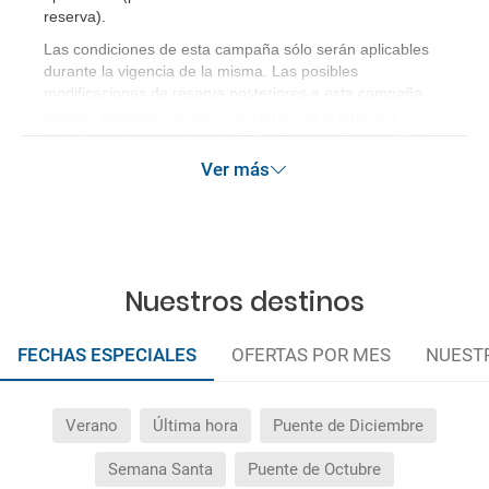
reserva)
.
Las condiciones de esta campaña sólo serán aplicables
durante la vigencia de la misma. Las posibles
modificaciones de reserva posteriores a esta campaña
quedan excluidas de las condiciones de promoción
anteriormente mencionadas. Descuento no acumulable.
Ver más
Nuestros destinos
FECHAS ESPECIALES
OFERTAS POR MES
NUEST
Verano
Última hora
Puente de Diciembre
Semana Santa
Puente de Octubre