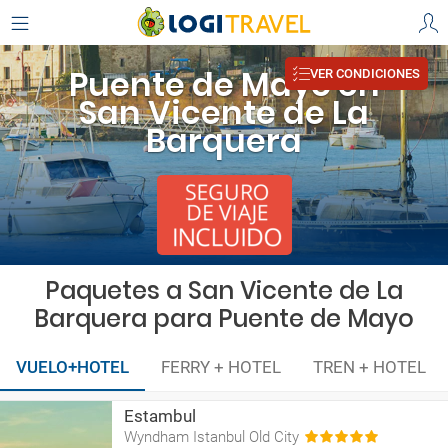
Puente de Mayo en
VER CONDICIONES
San Vicente de La
Barquera
Paquetes a San Vicente de La
Barquera para Puente de Mayo
VUELO+HOTEL
FERRY + HOTEL
TREN + HOTEL
Estambul
Wyndham Istanbul Old City