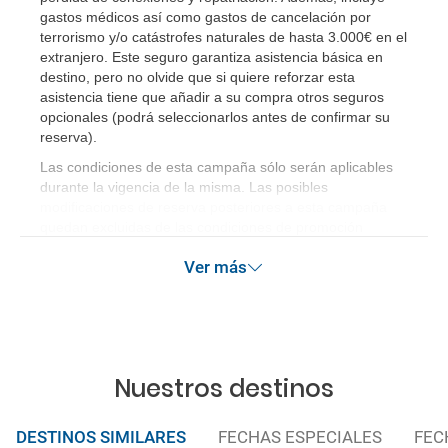
gastos médicos así como gastos de cancelación por
terrorismo y/o catástrofes naturales de hasta 3.000€ en el
extranjero. Este seguro garantiza asistencia básica en
destino, pero no olvide que si quiere reforzar esta
asistencia tiene que añadir a su compra otros seguros
opcionales (podrá seleccionarlos antes de confirmar su
reserva)
.
Las condiciones de esta campaña sólo serán aplicables
durante la vigencia de la misma. Las posibles
modificaciones de reserva posteriores a esta campaña
quedan excluidas de las condiciones de promoción
anteriormente mencionadas. Descuento no acumulable.
Ver más
Nuestros destinos
DESTINOS SIMILARES
FECHAS ESPECIALES
FEC