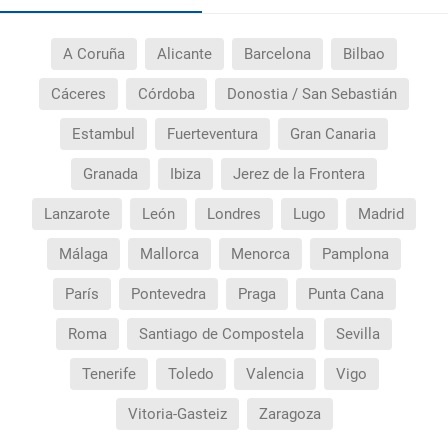
A Coruña
Alicante
Barcelona
Bilbao
Cáceres
Córdoba
Donostia / San Sebastián
Estambul
Fuerteventura
Gran Canaria
Granada
Ibiza
Jerez de la Frontera
Lanzarote
León
Londres
Lugo
Madrid
Málaga
Mallorca
Menorca
Pamplona
París
Pontevedra
Praga
Punta Cana
Roma
Santiago de Compostela
Sevilla
Tenerife
Toledo
Valencia
Vigo
Vitoria-Gasteiz
Zaragoza