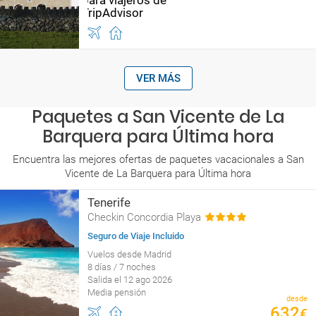
VER MÁS
Paquetes a San Vicente de La
Barquera para Última hora
Encuentra las mejores ofertas de paquetes vacacionales a San
Vicente de La Barquera para Última hora
Tenerife
Checkin Concordia Playa
Seguro de Viaje Incluido
Vuelos desde Madrid
8 días / 7 noches
Salida el 12 ago 2026
Media pensión
desde
632
€