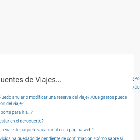
uentes de Viajes...
¿Por
¿Cu
o anular o modificar una reserva del viaje? ¿Qué gastos puede
ón del viaje?
rte para ir a...?
star en el aeropuerto?
 viaje de paquete vacacional en la página web?
servicios ha quedado de pendiente de confirmación ¿Cómo sabré si