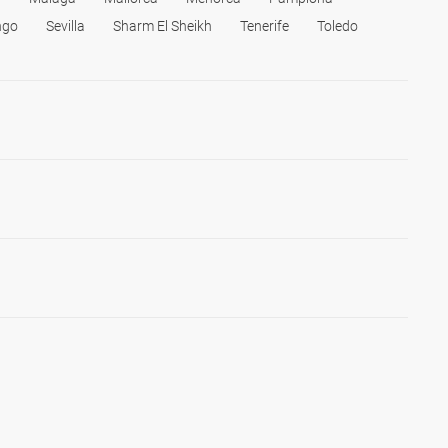
ngo
Sevilla
Sharm El Sheikh
Tenerife
Toledo