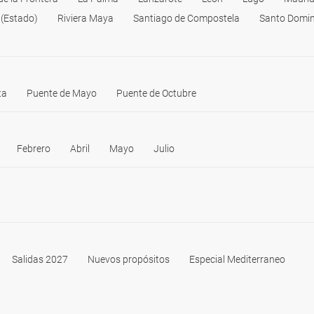
 (Estado)
Riviera Maya
Santiago de Compostela
Santo Domi
ta
Puente de Mayo
Puente de Octubre
Febrero
Abril
Mayo
Julio
Salidas 2027
Nuevos propósitos
Especial Mediterraneo