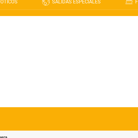
XÓTICOS
SALIDAS ESPECIALES
F
uera