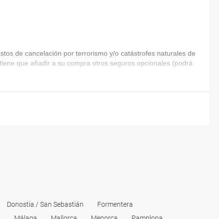
tos de cancelación por terrorismo y/o catástrofes naturales de
ia tiene que añadir a su compra otros seguros opcionales (podrá
Donostia / San Sebastián
Formentera
d
Málaga
Mallorca
Menorca
Pamplona