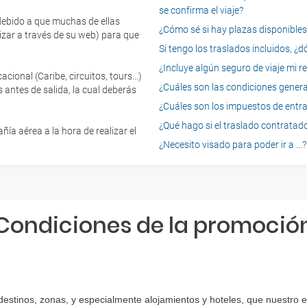
se confirma el viaje?
 debido a que muchas de ellas
¿Cómo sé si hay plazas disponibles e
izar a través de su web) para que
Si tengo los traslados incluidos, ¿
¿Incluye algún seguro de viaje mi r
onal (Caribe, circuitos, tours...)
¿Cuáles son las condiciones general
 antes de salida, la cual deberás
¿Cuáles son los impuestos de entrad
¿Qué hago si el traslado contratado
ía aérea a la hora de realizar el
¿Necesito visado para poder ir a ...?
Condiciones de la promoció
 destinos, zonas, y especialmente alojamientos y hoteles, que nuestro 