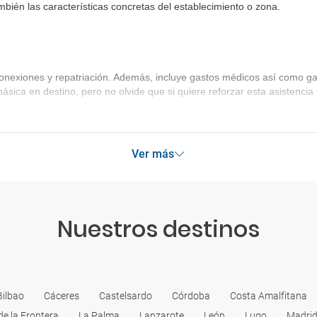
bién las características concretas del establecimiento o zona.
onexiones y repatriación. Además, incluye gastos médicos así como gas
básica en destino, pero no olvide que si quiere reforzar esta asistenc
Ver más
Nuestros destinos
Bilbao
Cáceres
Castelsardo
Córdoba
Costa Amalfitana
de la Frontera
La Palma
Lanzarote
León
Lugo
Madri