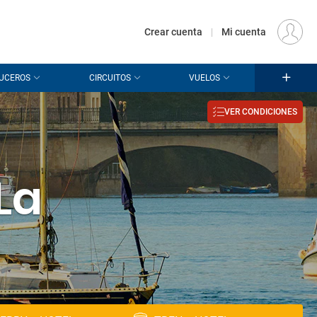
€
Origen
MADRID (MAD)
ES
EUR
Crear cuenta
|
Mi cuenta
UCEROS
CIRCUITOS
VUELOS
VER CONDICIONES
La