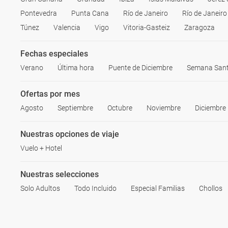
Pontevedra
Punta Cana
Río de Janeiro
Río de Janeiro
Túnez
Valencia
Vigo
Vitoria-Gasteiz
Zaragoza
Fechas especiales
Verano
Última hora
Puente de Diciembre
Semana San
Ofertas por mes
Agosto
Septiembre
Octubre
Noviembre
Diciembre
Nuestras opciones de viaje
Vuelo + Hotel
Nuestras selecciones
Solo Adultos
Todo Incluido
Especial Familias
Chollos