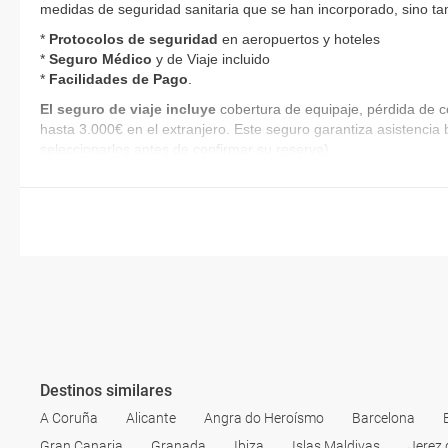
medidas de seguridad sanitaria que se han incorporado, sino tam
*
Protocolos de
seguridad
en aeropuertos y hoteles
*
Seguro Médico
y de Viaje incluido
*
Facilidades de Pago
.
El seguro de viaje incluye
cobertura de equipaje, pérdida de c
hasta 3.000€ en el extranjero. Este seguro garantiza asistencia 
seleccionarlos antes de confirmar su reserva).
Destinos similares
A Coruña
Alicante
Angra do Heroísmo
Barcelona
Gran Canaria
Granada
Ibiza
Islas Maldivas
Jerez 