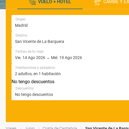
VUELO + HOTEL
CARIBE Y E
Origen
Destino
Fechas de tu viaje
Habitaciones y pasajeros
No tengo descuentos
Descuentos
Viajes
Junio
Costa de Cantabria
San Vicente de La Barq