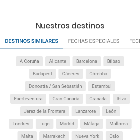
Nuestros destinos
DESTINOS SIMILARES
FECHAS ESPECIALES
FEC
A Coruña
Alicante
Barcelona
Bilbao
Budapest
Cáceres
Córdoba
Donostia / San Sebastián
Estambul
Fuerteventura
Gran Canaria
Granada
Ibiza
Jerez de la Frontera
Lanzarote
León
Londres
Lugo
Madrid
Málaga
Mallorca
Malta
Marrakech
Nueva York
Oslo