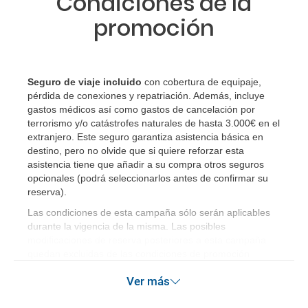
Condiciones de la
promoción
Seguro de viaje incluido
con cobertura de equipaje,
pérdida de conexiones y repatriación. Además, incluye
gastos médicos así como gastos de cancelación por
terrorismo y/o catástrofes naturales de hasta 3.000€ en el
extranjero. Este seguro garantiza asistencia básica en
destino, pero no olvide que si quiere reforzar esta
asistencia tiene que añadir a su compra otros seguros
opcionales (podrá seleccionarlos antes de confirmar su
reserva)
.
Las condiciones de esta campaña sólo serán aplicables
durante la vigencia de la misma. Las posibles
modificaciones de reserva posteriores a esta campaña
quedan excluidas de las condiciones de promoción
anteriormente mencionadas.
Ver más