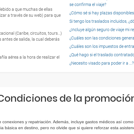
se confirma el viaje?
 debido a que muchas de ellas
¿Cómo sé si hay plazas disponibles e
izar a través de su web) para que
Si tengo los traslados incluidos, ¿
¿Incluye algún seguro de viaje mi r
onal (Caribe, circuitos, tours...)
¿Cuáles son las condiciones general
 antes de salida, la cual deberás
¿Cuáles son los impuestos de entrad
¿Qué hago si el traslado contratado
ía aérea a la hora de realizar el
¿Necesito visado para poder ir a ...?
Condiciones de la promoció
 conexiones y repatriación. Además, incluye gastos médicos así como g
ia básica en destino, pero no olvide que si quiere reforzar esta asist