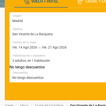
VUELO + HOTEL
CARIBE Y E
Origen
Destino
Fechas de tu viaje
Habitaciones y pasajeros
No tengo descuentos
Descuentos
Viajes
Mayo
Costa de Cantabria
San Vicente de La Barq