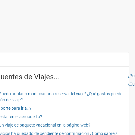
uentes de Viajes...
¿Por
¿Cu
o anular o modificar una reserva del viaje? ¿Qué gastos puede
ón del viaje?
rte para ir a...?
star en el aeropuerto?
 viaje de paquete vacacional en la página web?
servicios ha quedado de pendiente de confirmación ¿Cómo sabré si