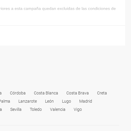
eriores a esta campaña quedan excluidas de las condiciones de
a
Córdoba
Costa Blanca
Costa Brava
Creta
Palma
Lanzarote
León
Lugo
Madrid
la
Sevilla
Toledo
Valencia
Vigo