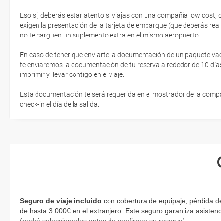
Eso sí, deberás estar atento si viajas con una compañía low cost,
exigen la presentación de la tarjeta de embarque (que deberás real
no te carguen un suplemento extra en el mismo aeropuerto.
En caso de tener que enviarte la documentación de un paquete vacaci
te enviaremos la documentación de tu reserva alrededor de 10 días
imprimir y llevar contigo en el viaje.
Esta documentación te será requerida en el mostrador de la compañ
check-in el día de la salida.
Seguro de viaje incluido
con cobertura de equipaje, pérdida de
de hasta 3.000€ en el extranjero. Este seguro garantiza asistenc
(podrá seleccionarlos antes de confirmar su reserva)
.