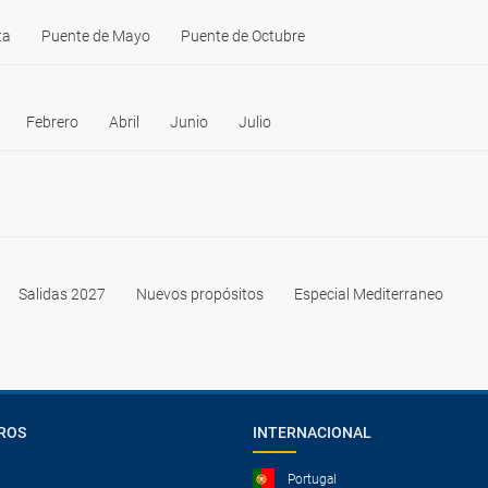
ta
Puente de Mayo
Puente de Octubre
Febrero
Abril
Junio
Julio
Salidas 2027
Nuevos propósitos
Especial Mediterraneo
ROS
INTERNACIONAL
Portugal