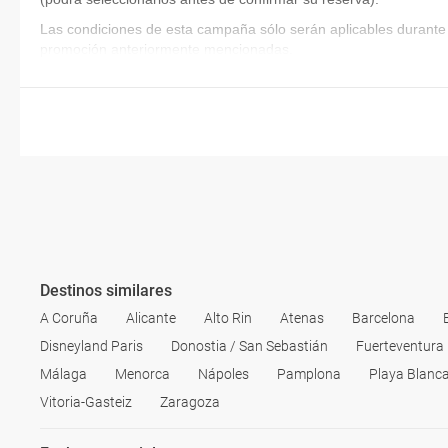
Las condiciones de esta campaña sólo serán aplicables durante 
promoción anteriormente mencionadas.
Destinos similares
A Coruña
Alicante
Alto Rin
Atenas
Barcelona
Disneyland Paris
Donostia / San Sebastián
Fuerteventura
Málaga
Menorca
Nápoles
Pamplona
Playa Blanc
Vitoria-Gasteiz
Zaragoza