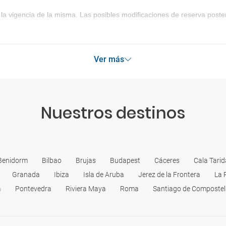
la vigencia de la misma. Las posibles modificaciones de reserva post
Ver más
Nuestros destinos
Benidorm
Bilbao
Brujas
Budapest
Cáceres
Cala Tarid
Granada
Ibiza
Isla de Aruba
Jerez de la Frontera
La 
a
Pontevedra
Riviera Maya
Roma
Santiago de Composte