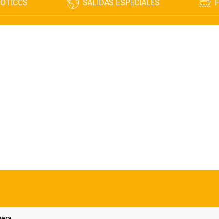
XÓTICOS
SALIDAS ESPECIALES
F
uera