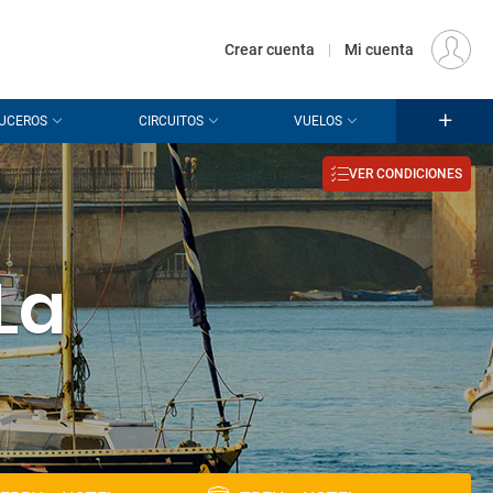
€
Origen
MADRID (MAD)
ES
EUR
Crear cuenta
|
Mi cuenta
UCEROS
CIRCUITOS
VUELOS
VER CONDICIONES
La