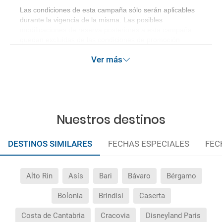
Las condiciones de esta campaña sólo serán aplicables
durante la vigencia de la misma. Las posibles
modificaciones de reserva posteriores a esta campaña
quedan excluidas de las condiciones de promoción
anteriormente mencionadas.
Ver más
Nuestros destinos
DESTINOS SIMILARES
FECHAS ESPECIALES
FEC
Alto Rin
Asís
Bari
Bávaro
Bérgamo
Bolonia
Brindisi
Caserta
Costa de Cantabria
Cracovia
Disneyland Paris