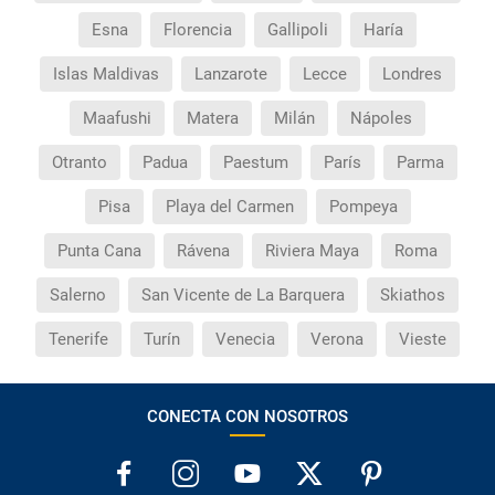
Esna
Florencia
Gallipoli
Haría
Islas Maldivas
Lanzarote
Lecce
Londres
Maafushi
Matera
Milán
Nápoles
Otranto
Padua
Paestum
París
Parma
Pisa
Playa del Carmen
Pompeya
Punta Cana
Rávena
Riviera Maya
Roma
Salerno
San Vicente de La Barquera
Skiathos
Tenerife
Turín
Venecia
Verona
Vieste
CONECTA CON NOSOTROS