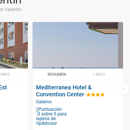
entín
an Valentín
 INFO
RESUMEN
+ INFO
Est
Mediterranea Hotel &
Convention Center
Salerno