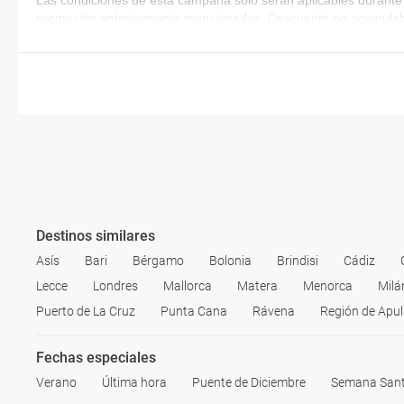
Las condiciones de esta campaña sólo serán aplicables durante 
promoción anteriormente mencionadas. Descuento no acumulab
Destinos similares
Asís
Bari
Bérgamo
Bolonia
Brindisi
Cádiz
Lecce
Londres
Mallorca
Matera
Menorca
Milá
Puerto de La Cruz
Punta Cana
Rávena
Región de Apul
Fechas especiales
Verano
Última hora
Puente de Diciembre
Semana San