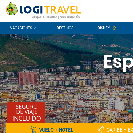
CONTACTO
PREGUNTAS FRECUENTES
Viajes a
Salerno
|
San Valentín
.
VACACIONES
DESTINOS
DISNEY
Esp
VUELO + HOTEL
CARIBE Y E