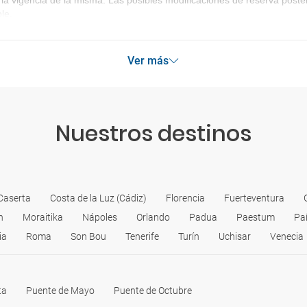
la vigencia de la misma. Las posibles modificaciones de reserva post
le.
Ver más
Nuestros destinos
Caserta
Costa de la Luz (Cádiz)
Florencia
Fuerteventura
n
Moraitika
Nápoles
Orlando
Padua
Paestum
Pa
ia
Roma
Son Bou
Tenerife
Turín
Uchisar
Venecia
ta
Puente de Mayo
Puente de Octubre