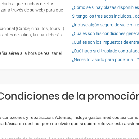
 debido a que muchas de ellas
¿Cómo sé si hay plazas disponibles e
izar a través de su web) para que
Si tengo los traslados incluidos, ¿
¿Incluye algún seguro de viaje mi r
onal (Caribe, circuitos, tours...)
¿Cuáles son las condiciones general
 antes de salida, la cual deberás
¿Cuáles son los impuestos de entrad
¿Qué hago si el traslado contratado
ía aérea a la hora de realizar el
¿Necesito visado para poder ir a ...?
Condiciones de la promoció
e conexiones y repatriación. Además, incluye gastos médicos así como 
ia básica en destino, pero no olvide que si quiere reforzar esta asist