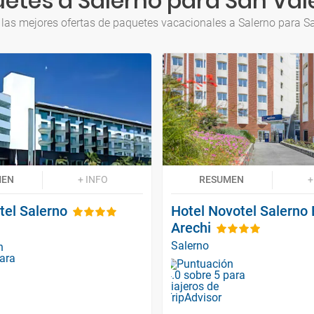
etes a Salerno para San Val
las mejores ofertas de paquetes vacacionales a Salerno para S
MEN
+ INFO
RESUMEN
+
tel Salerno
Hotel Novotel Salerno 
Arechi
Salerno