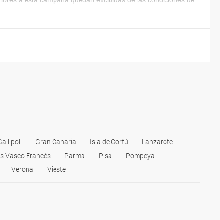
eriores a esta campaña quedan excluidas de las condiciones de
Gallipoli
Gran Canaria
Isla de Corfú
Lanzarote
ís Vasco Francés
Parma
Pisa
Pompeya
Verona
Vieste