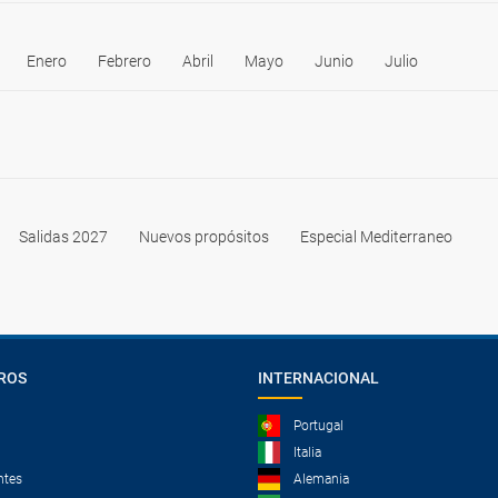
Enero
Febrero
Abril
Mayo
Junio
Julio
Salidas 2027
Nuevos propósitos
Especial Mediterraneo
ROS
INTERNACIONAL
Portugal
Italia
ntes
Alemania