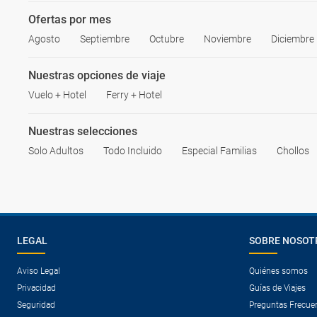
Ofertas por mes
Agosto
Septiembre
Octubre
Noviembre
Diciembre
Nuestras opciones de viaje
Vuelo + Hotel
Ferry + Hotel
Nuestras selecciones
Solo Adultos
Todo Incluido
Especial Familias
Chollos
LEGAL
SOBRE NOSOT
Aviso Legal
Quiénes somos
Privacidad
Guías de Viajes
Seguridad
Preguntas Frecue