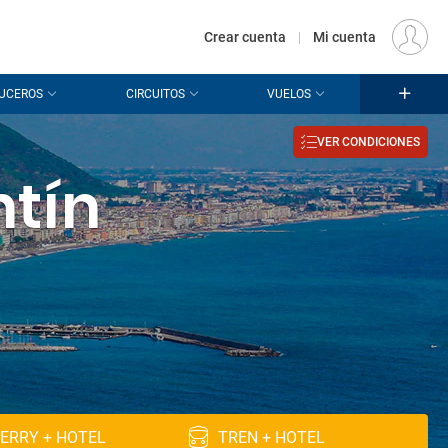
€
Origen
MADRID (MAD)
ES
EUR
Crear cuenta
|
Mi cuenta
UCEROS
CIRCUITOS
VUELOS
VER CONDICIONES
ntín
ERRY + HOTEL
TREN + HOTEL