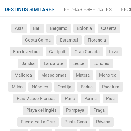
DESTINOS SIMILARES
FECHAS ESPECIALES
FEC
Asís
Bari
Bérgamo
Bolonia
Caserta
Costa Calma
Estambul
Florencia
Fuerteventura
Gallipoli
Gran Canaria
Ibiza
Jandía
Lanzarote
Lecce
Londres
Mallorca
Maspalomas
Matera
Menorca
Milán
Nápoles
Opatija
Padua
Paestum
País Vasco Francés
París
Parma
Pisa
Playa del Inglés
Pompeya
Praga
Puerto de La Cruz
Punta Cana
Rávena