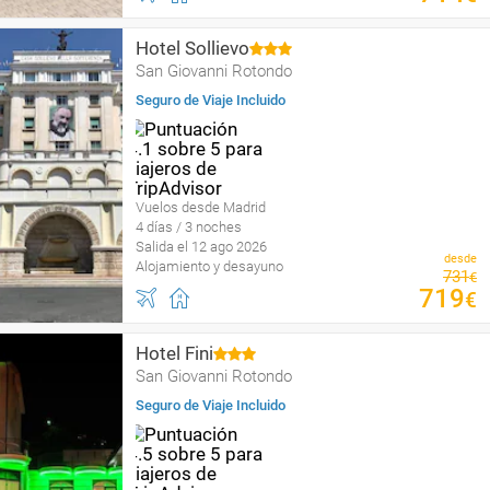
Hotel Sollievo
San Giovanni Rotondo
Seguro de Viaje Incluido
Vuelos desde Madrid
4 días / 3 noches
Salida el 12 ago 2026
desde
Alojamiento y desayuno
731
€
719
€
Hotel Fini
San Giovanni Rotondo
Seguro de Viaje Incluido