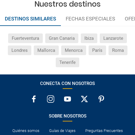
Nuestros destinos
DESTINOS SIMILARES
FECHAS ESPECIALES
OFE
Fuerteventura
Gran Canaria
Ibiza
Lanzarote
Londres
Mallorca
Menorca
París
Roma
Tenerife
CONECTA CON NOSOTROS
SOBRE NOSOTROS
Quiénes somos
Guías de Viajes
Preguntas Frecuentes