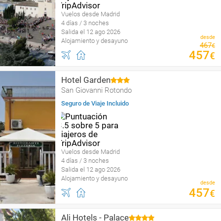
Vuelos desde Madrid
4 días / 3 noches
Salida el 12 ago 2026
desde
Alojamiento y desayuno
467
€
457
€
Hotel Garden
San Giovanni Rotondo
Seguro de Viaje Incluido
Vuelos desde Madrid
4 días / 3 noches
Salida el 12 ago 2026
Alojamiento y desayuno
desde
457
€
Ali Hotels - Palace