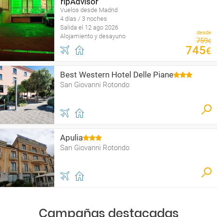
Vuelos desde Madrid
4 días / 3 noches
Salida el 12 ago 2026
desde
Alojamiento y desayuno
759
€
745
€
Best Western Hotel Delle Piane
San Giovanni Rotondo
Apulia
San Giovanni Rotondo
Campañas destacadas