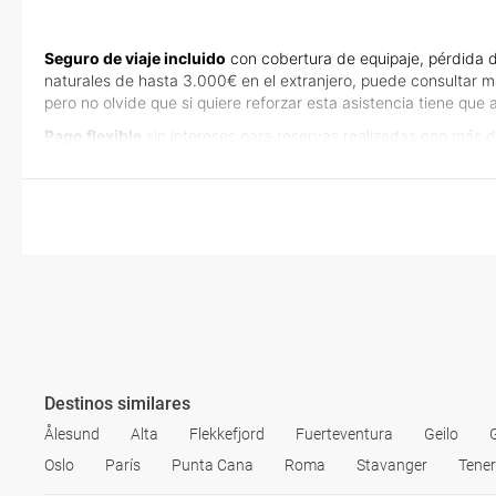
Seguro de viaje incluido
con cobertura de equipaje, pérdida d
naturales de hasta 3.000€ en el extranjero, puede consultar m
pero no olvide que si quiere reforzar esta asistencia tiene qu
Pago flexible
sin intereses para reservas realizadas con más d
Destinos similares
Ålesund
Alta
Flekkefjord
Fuerteventura
Geilo
Oslo
París
Punta Cana
Roma
Stavanger
Tener