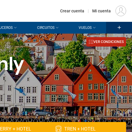
€
Origen
MADRID (MAD)
ES
EUR
Crear cuenta
|
Mi cuenta
UCEROS
CIRCUITOS
VUELOS
VER CONDICIONES
nly
ERRY + HOTEL
TREN + HOTEL