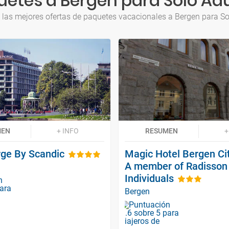
etes a Bergen para Solo Ad
 las mejores ofertas de paquetes vacacionales a Bergen para So
MEN
+ INFO
RESUMEN
+
rge By Scandic
Magic Hotel Bergen Cit
A member of Radisson
Individuals
Bergen