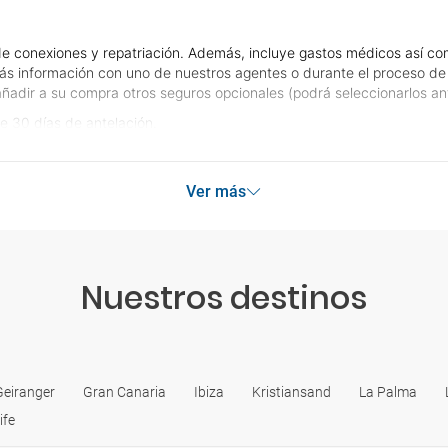
e conexiones y repatriación. Además, incluye gastos médicos así com
ás información con uno de nuestros agentes o durante el proceso de r
e añadir a su compra otros seguros opcionales (podrá seleccionarlos an
e 30 días de antelación.
Ver más
Nuestros destinos
Geiranger
Gran Canaria
Ibiza
Kristiansand
La Palma
ife