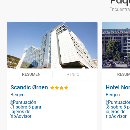
Paqu
Encuentra
RESUMEN
+ INFO
RESU
Scandic Ørnen
Hotel No
Bergen
Bergen