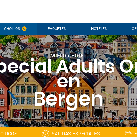
CHOLLOS
PAQUETES
HOTELES
CR
VUELO + HOTEL
pecial Adults O
en
Bergen
XÓTICOS
SALIDAS ESPECIALES
F