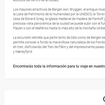
autobús del centro de la ciudad.
La Catedral de Bergen
electrónicos por lo que podrás obtenerlas directamente en los mos
realizando el check-in por su web.
Los mayores atractivos de Bergen son: Bryggen, el antiguo mue
Asistencia sanitaria
la Lista de Patrimonio de la Humanidad por la UNESCO, la Torre
Gastronomía noruega
Eso sí, deberás estar atento si viajas con una compañía low cost,
casa de Edvard Grieg, la iglesia medieval de madera de Fantoft 
exigen la presentación de la tarjeta de embarque (que deberás real
preciosa vista panorámica de la ciudad se puede subir con el fu
Teléfonos de interés
no te carguen un suplemento extra en el mismo aeropuerto.
Fløyen o con el teleférico hasta lo más alto de la montaña Ulrike
En caso de tener que enviarte la documentación de un paquete vacaci
La excursión estrella que parte tanto de Oslo como de Bergen es
te enviaremos la documentación de tu reserva alrededor de 10 días
permite conocer a fondo la maravillosa naturaleza de los Fiordo
imprimir y llevar contigo en el viaje.
en tren, disfrutando del Tren de Flåm y del impresionante paseo 
y Nærøyfjord.
Esta documentación te será requerida en el mostrador de la compañ
check-in el día de la salida.
Encontrarás toda la información para tu viaje en nuestr