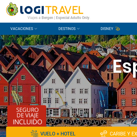
CONTACTO
PREGUNTAS FRECUENTES
Viajes a
Bergen
|
Especial Adults Only
.
VACACIONES
DESTINOS
DISNEY
Es
VUELO + HOTEL
CARIBE Y E