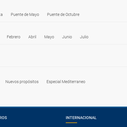
ta
Puente de Mayo
Puente de Octubre
Febrero
Abril
Mayo
Junio
Julio
Nuevos propósitos
Especial Mediterraneo
ROS
INTERNACIONAL