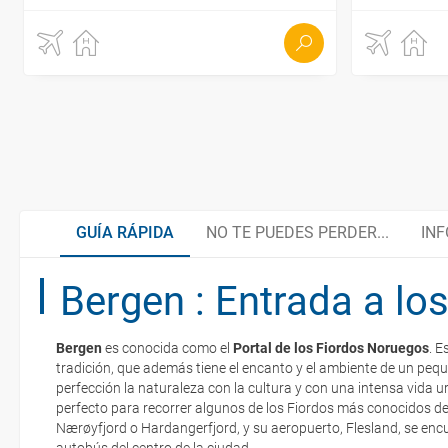
GUÍA RÁPIDA
NO TE PUEDES PERDER...
INF
Bergen : Entrada a los
Centro urbano de Stavanger
Organiza tu viaje
Bergen
es conocida como el
Portal de los Fiordos Noruegos
. E
Preikestolen, uno de los paisajes más sugestivos
Documentación necesaria
tradición, que además tiene el encanto y el ambiente de un peq
La documentación de tu reserva te será enviada por mail en el mo
del país
perfección la naturaleza con la cultura y con una intensa vida u
esté realizado completamente.
perfecto para recorrer algunos de los Fiordos más conocidos d
Nærøyfjord o Hardangerfjord, y su aeropuerto, Flesland, se enc
Moneda
Respecto a las tarjetas de embarque, casi todas las compañías aér