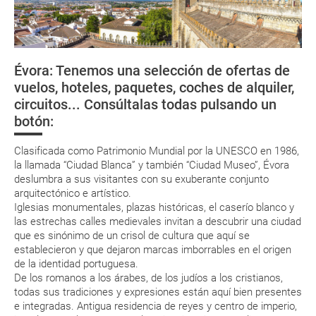
momento que el pago de la reserva esté realizado completamente.
¿Dónde alojarse?
Respecto a las tarjetas de embarque, casi todas las compañías aéreas
Documentación y descuentos
tienen ya todos sus billetes electrónicos por lo que podrás obtenerlas
directamente en los mostradores de la aerolínea o realizando el check-
Évora: Tenemos una selección de ofertas de
in por su web.
Asistencia Sanitaria
vuelos, hoteles, paquetes, coches de alquiler,
Eso sí, deberás estar atento si viajas con una compañía low cost, debido
circuitos... Consúltalas todas pulsando un
a que muchas de ellas exigen la presentación de la tarjeta de embarque
El Alentejo es para vivir experiencias
(que deberás realizar a través de su web) para que no te carguen un
botón:
suplemento extra en el mismo aeropuerto.
En caso de tener que enviarte la documentación de un paquete
Clasificada como Patrimonio Mundial por la UNESCO en 1986,
vacacional (Caribe, circuitos, tours...) te enviaremos la documentación
la llamada “Ciudad Blanca” y también “Ciudad Museo”, Évora
de tu reserva alrededor de 10 días antes de salida, la cual deberás
deslumbra a sus visitantes con su exuberante conjunto
imprimir y llevar contigo en el viaje.
arquitectónico e artístico.
Esta documentación te será requerida en el mostrador de la compañía
Iglesias monumentales, plazas históricas, el caserío blanco y
aérea a la hora de realizar el check-in el día de la salida.
las estrechas calles medievales invitan a descubrir una ciudad
que es sinónimo de un crisol de cultura que aquí se
establecieron y que dejaron marcas imborrables en el origen
MODIFICACIÓN ó CANCELACIÓN ¿Puedo anular o
de la identidad portuguesa.
modificar una reserva del viaje? ¿Qué gastos puede
De los romanos a los árabes, de los judíos a los cristianos,
todas sus tradiciones y expresiones están aquí bien presentes
generar una anulación o modificación del viaje?
e integradas. Antigua residencia de reyes y centro de imperio,