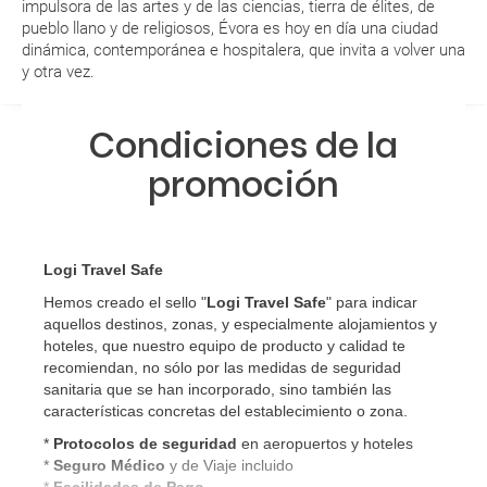
impulsora de las artes y de las ciencias, tierra de élites, de
¿Qué caducidad debe tener mi pasaporte para ir
pueblo llano y de religiosos, Évora es hoy en día una ciudad
a...?
dinámica, contemporánea e hospitalera, que invita a volver una
y otra vez.
¿Con cuánta antelación tengo que estar en el
aeropuerto?
Condiciones de la
promoción
RESERVAR ¿Cómo puedo reservar un viaje de
paquete vacacional en la página web?
Al realizar la reserva, uno de los servicios ha
Logi Travel Safe
quedado de pendiente de confirmación ¿Cómo
Hemos creado el sello "
Logi Travel Safe
" para indicar
sabré si se confirma el viaje?
aquellos destinos, zonas, y especialmente alojamientos y
hoteles, que nuestro equipo de producto y calidad te
¿Cómo sé si hay plazas disponibles en el viaje que
recomiendan, no sólo por las medidas de seguridad
quiero al hacer mi solicitud de reserva?
sanitaria que se han incorporado, sino también las
características concretas del establecimiento o zona.
Si tengo los traslados incluidos, ¿dónde debo
*
Protocolos de
seguridad
en aeropuertos y hoteles
*
Seguro Médico
y de Viaje incluido
dirigirme?
*
Facilidades de Pago
.