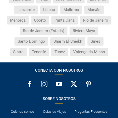
Lanzarote
Lisboa
Mallorca
Marvão
Menorca
Oporto
Punta Cana
Río de Janeiro
Río de Janeiro (Estado)
Riviera Maya
Santo Domingo
Sharm El Sheikh
Sines
Sintra
Tenerife
Túnez
Valença do Minho
CONECTA CON NOSOTROS
SOBRE NOSOTROS
Quiénes somos
Guías de Viajes
Preguntas Frecuentes