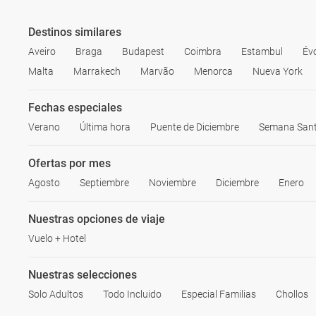
Destinos similares
Aveiro
Braga
Budapest
Coimbra
Estambul
Év
Malta
Marrakech
Marvão
Menorca
Nueva York
Fechas especiales
Verano
Última hora
Puente de Diciembre
Semana San
Ofertas por mes
Agosto
Septiembre
Noviembre
Diciembre
Enero
Nuestras opciones de viaje
Vuelo + Hotel
Nuestras selecciones
Solo Adultos
Todo Incluido
Especial Familias
Chollos