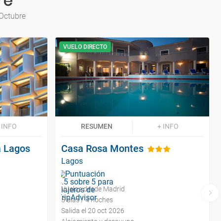
re
 Octubre
VUELO DIRECTO
 INFO
RESUMEN
+ INFO
a Lagos
Casa Rosa Montes
Lagos
Vuelos desde Madrid
5 días / 4 noches
Salida el 20 oct 2026