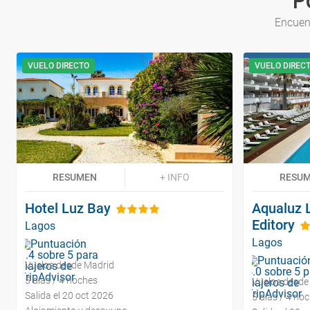
P
Encuent
VUELO DIRECTO
VUELO DIREC
RESUMEN
+ INFO
RESU
Hotel Luz Bay
Aqualuz 
Editory
Lagos
Lagos
Vuelos desde Madrid
5 días / 4 noches
Vuelos desde
Salida el 20 oct 2026
5 días / 4 no