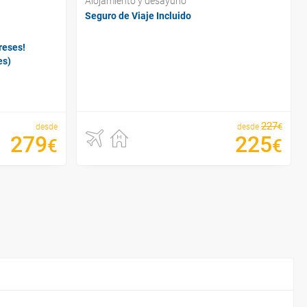
Alojamiento y desayuno
Seguro de Viaje Incluido
reses!
es)
227
€
desde
desde
279
225
€
€