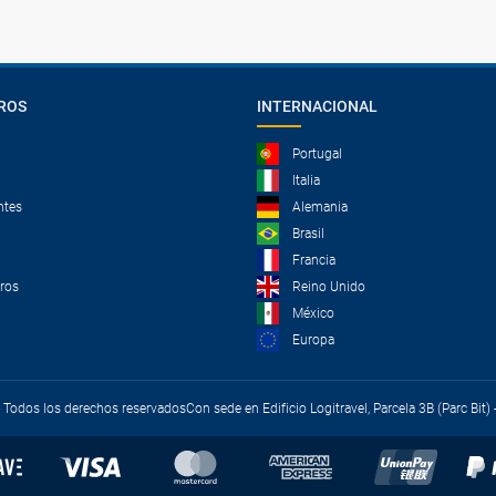
ROS
INTERNACIONAL
Portugal
Italia
ntes
Alemania
Brasil
Francia
tros
Reino Unido
México
Europa
 - Todos los derechos reservados
Con sede en Edificio Logitravel, Parcela 3B (Parc Bit