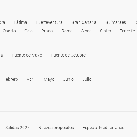
ora
Fátima
Fuerteventura
Gran Canaria
Guimaraes
I
Oporto
Oslo
Praga
Roma
Sines
Sintra
Tenerife
ta
Puente de Mayo
Puente de Octubre
Febrero
Abril
Mayo
Junio
Julio
Salidas 2027
Nuevos propósitos
Especial Mediterraneo