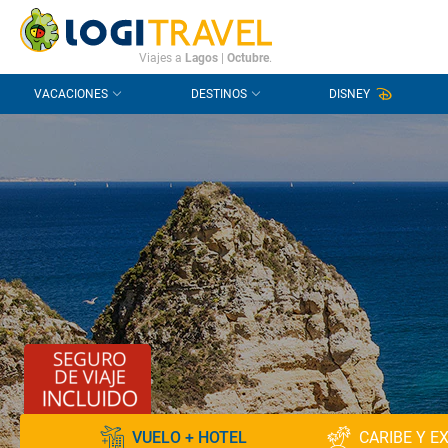
CONTACTO
PREGUNTAS FRECUENTES
Viajes a
Lagos
|
Octubre
.
VACACIONES
DESTINOS
DISNEY
VUELO + HOTEL
CARIBE Y E