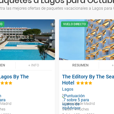
aquetes a Lagos para Octub
ra las mejores ofertas de paquetes vacacionales a Lagos para
TO
VUELO DIRECTO
MEN
+ INFO
RESUMEN
+
Lagos By The
The Editory By The Se
Hotel
Lagos
 Madrid
Vuelos desde Madrid
ches
5 días / 4 noches