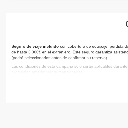
Seguro de viaje incluido
con cobertura de equipaje, pérdida d
de hasta 3.000€ en el extranjero. Este seguro garantiza asistenc
(podrá seleccionarlos antes de confirmar su reserva)
.
Las condiciones de esta campaña sólo serán aplicables durante 
promoción anteriormente mencionadas.