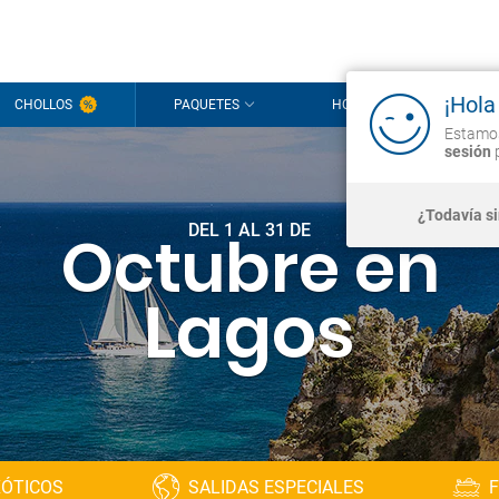
¡Hola
CHOLLOS
PAQUETES
HOTELES
CR
Estamos
sesión
p
¿Todavía s
DEL 1 AL 31 DE
Octubre en
Lagos
XÓTICOS
SALIDAS ESPECIALES
F