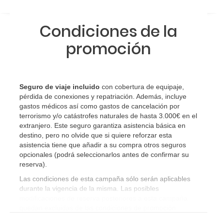
¿Cómo sé si hay plazas disponibles en el viaje que
Condiciones de la
quiero al hacer mi solicitud de reserva?
promoción
Si tengo los traslados incluidos, ¿dónde debo
dirigirme?
¿Incluye algún seguro de viaje mi reserva?
Seguro de viaje incluido
con cobertura de equipaje,
pérdida de conexiones y repatriación. Además, incluye
gastos médicos así como gastos de cancelación por
¿Cuáles son las condiciones generales en las
terrorismo y/o catástrofes naturales de hasta 3.000€ en el
reservas de viajes?
extranjero. Este seguro garantiza asistencia básica en
destino, pero no olvide que si quiere reforzar esta
¿Cuáles son los impuestos de entrada y salida del
asistencia tiene que añadir a su compra otros seguros
opcionales (podrá seleccionarlos antes de confirmar su
país si viajo a América?
reserva)
.
¿Qué hago si el traslado contratado del aeropuerto
Las condiciones de esta campaña sólo serán aplicables
durante la vigencia de la misma. Las posibles
al hotel o viceversa no ha aparecido?
modificaciones de reserva posteriores a esta campaña
quedan excluidas de las condiciones de promoción
¿Necesito visado para poder ir a ...?