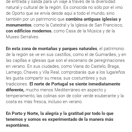
de entrada y salida para un viaje a través de la diversidad
presentamos un pronóstico climático general para la ciudad
natural y cultural de la región. Es conocida no sólo por el vino
de Porto.
de Oporto que se envía desde aquí a todo el mundo, sino
En Porto, la mar regula la temperatura y hace que la
MODIFICACIÓN ó CANCELACIÓN ¿Puedo anular o
también por un patrimonio que
combina antiguas iglesias y
estacionalidad térmica no sea tan marcada como en
monumentos
, como la Catedral y la Iglesia de San Francisco,
modificar una reserva del viaje? ¿Qué gastos puede
otras regiones europeas situadas a similares latitudes
con edificios modernos
, como Casa de la Música y de la
generar una anulación o modificación del viaje?
Museo Serralves.
En verano y con temperaturas más altas se recomienda
ingerir más líquidos y resguardarse del sol en las horas
¿Qué caducidad debe tener mi pasaporte para ir
En esta zona de montañas y parques naturales
, el patrimonio
de mayor intensidad
a...?
de la región se ve en sus castillos, como el de Guimarães, y en
Durante la primavera, Porto y Norte está especialmente
las capillas e iglesias que son el escenario de peregrinaciones
bonito y verde. ¡Apúntate a sus interesantes rutas de
en verano. En sus ciudades, como Viana do Castelo, Braga,
¿Con cuánta antelación tengo que estar en el
senderismo!
Lamego, Chaves y Vila Real, comprobarás que a los lugareños
aeropuerto?
les gusta compartir su mesa, sus costumbres y sus
ENE
FEB
MAR
ABR
tradiciones.
El norte de Portugal se siente inmediatamente
diferente,
mucho menos Mediterráneo en aspecto y
RESERVAR ¿Cómo puedo reservar un viaje de
13 °C
14 °C
16 °C
17 °C
temperamento, las colinas son de color verde exuberante y la
paquete vacacional en la página web?
costa es más fresca, incluso en verano.
5 °C
6 °C
7 °C
8 °C
Al realizar la reserva, uno de los servicios ha
En Porto y Norte, la alegría y la gratitud por todo lo que
quedado de pendiente de confirmación ¿Cómo
tenemos y somos es experimentado de la manera más
espontánea.
sabré si se confirma el viaje?