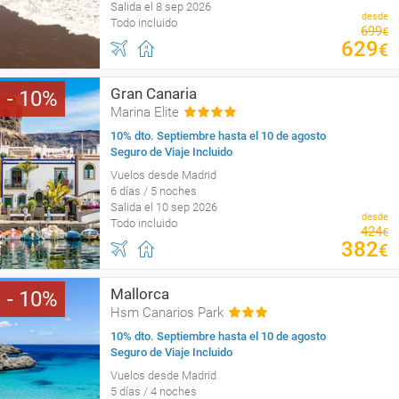
Salida el 8 sep 2026
desde
Todo incluido
699
€
629
€
Gran Canaria
10
Marina Elite
10% dto. Septiembre hasta el 10 de agosto
Seguro de Viaje Incluido
Vuelos desde Madrid
6 días / 5 noches
Salida el 10 sep 2026
desde
Todo incluido
424
€
382
€
Mallorca
10
Hsm Canarios Park
10% dto. Septiembre hasta el 10 de agosto
Seguro de Viaje Incluido
Vuelos desde Madrid
5 días / 4 noches