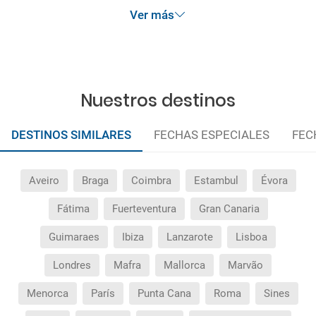
anteriormente mencionadas.
Ver más
¿Por qué me sale el precio de un niño igual que el
precio de un adulto?
¿Cuántas veces debo imprimir el bono de los
Nuestros destinos
traslados?
DESTINOS SIMILARES
FECHAS ESPECIALES
FEC
Aveiro
Braga
Coimbra
Estambul
Évora
Fátima
Fuerteventura
Gran Canaria
Guimaraes
Ibiza
Lanzarote
Lisboa
Londres
Mafra
Mallorca
Marvão
Menorca
París
Punta Cana
Roma
Sines