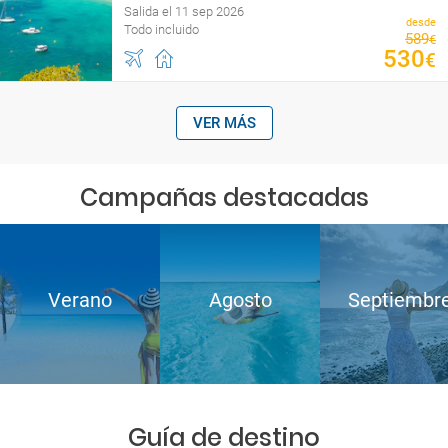
Salida el 11 sep 2026
desde
Todo incluido
589
€
530
€
VER MÁS
Campañas destacadas
Verano
Agosto
Septiembr
Guía de destino