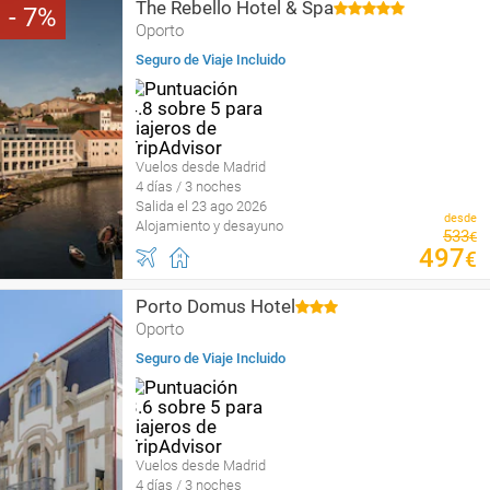
The Rebello Hotel & Spa
7
Oporto
Seguro de Viaje Incluido
Vuelos desde Madrid
4 días / 3 noches
Salida el 23 ago 2026
desde
Alojamiento y desayuno
533
€
497
€
Porto Domus Hotel
Oporto
Seguro de Viaje Incluido
Vuelos desde Madrid
4 días / 3 noches