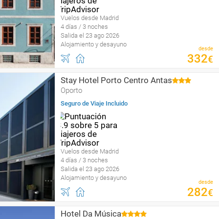
Vuelos desde Madrid
4 días / 3 noches
Salida el 23 ago 2026
Alojamiento y desayuno
desde
332
€
Stay Hotel Porto Centro Antas
Oporto
Seguro de Viaje Incluido
Vuelos desde Madrid
4 días / 3 noches
Salida el 23 ago 2026
Alojamiento y desayuno
desde
282
€
Hotel Da Música