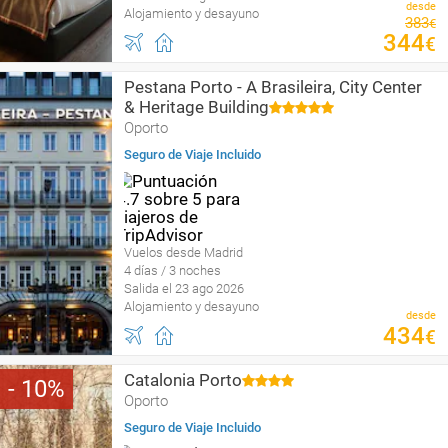
desde
Alojamiento y desayuno
383
€
344
€
Pestana Porto - A Brasileira, City Center
& Heritage Building
Oporto
Seguro de Viaje Incluido
Vuelos desde Madrid
4 días / 3 noches
Salida el 23 ago 2026
Alojamiento y desayuno
desde
434
€
Catalonia Porto
10
Oporto
Seguro de Viaje Incluido