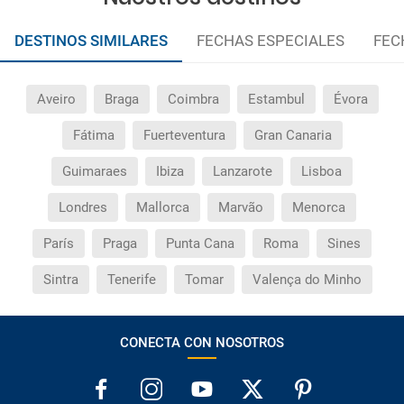
DESTINOS SIMILARES
FECHAS ESPECIALES
FEC
Aveiro
Braga
Coimbra
Estambul
Évora
Fátima
Fuerteventura
Gran Canaria
Guimaraes
Ibiza
Lanzarote
Lisboa
Londres
Mallorca
Marvão
Menorca
París
Praga
Punta Cana
Roma
Sines
Sintra
Tenerife
Tomar
Valença do Minho
CONECTA CON NOSOTROS