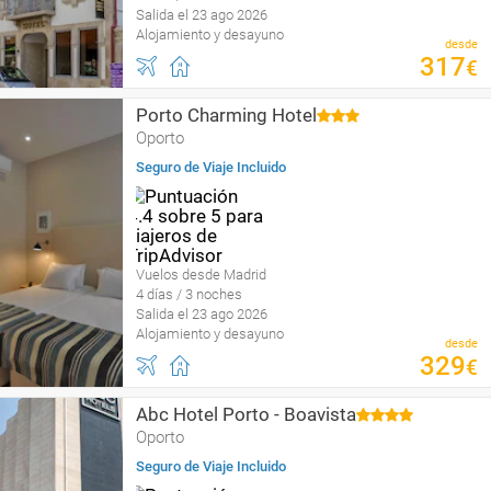
Salida el 23 ago 2026
Alojamiento y desayuno
desde
317
€
Porto Charming Hotel
Oporto
Seguro de Viaje Incluido
Vuelos desde Madrid
4 días / 3 noches
Salida el 23 ago 2026
Alojamiento y desayuno
desde
329
€
Abc Hotel Porto - Boavista
Oporto
Seguro de Viaje Incluido