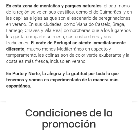
¿Qué caducidad debe tener mi pasaporte para ir
En esta zona de montañas y parques naturales
, el patrimonio
de mayor intensidad
a...?
de la región se ve en sus castillos, como el de Guimarães, y en
Durante la primavera, Porto y Norte está especialmente
las capillas e iglesias que son el escenario de peregrinaciones
bonito y verde. ¡Apúntate a sus interesantes rutas de
en verano. En sus ciudades, como Viana do Castelo, Braga,
¿Con cuánta antelación tengo que estar en el
senderismo!
Lamego, Chaves y Vila Real, comprobarás que a los lugareños
aeropuerto?
les gusta compartir su mesa, sus costumbres y sus
ENE
FEB
MAR
ABR
tradiciones.
El norte de Portugal se siente inmediatamente
diferente,
mucho menos Mediterráneo en aspecto y
RESERVAR ¿Cómo puedo reservar un viaje de
13 °C
14 °C
16 °C
17 °C
temperamento, las colinas son de color verde exuberante y la
paquete vacacional en la página web?
costa es más fresca, incluso en verano.
5 °C
6 °C
7 °C
8 °C
Al realizar la reserva, uno de los servicios ha
En Porto y Norte, la alegría y la gratitud por todo lo que
quedado de pendiente de confirmación ¿Cómo
tenemos y somos es experimentado de la manera más
espontánea.
sabré si se confirma el viaje?
¿Cómo sé si hay plazas disponibles en el viaje que
Condiciones de la
quiero al hacer mi solicitud de reserva?
promoción
Si tengo los traslados incluidos, ¿dónde debo
dirigirme?