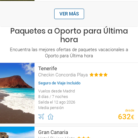
VER MÁS
Paquetes a Oporto para Última
hora
Encuentra las mejores ofertas de paquetes vacacionales a
Oporto para Última hora
Tenerife
Checkin Concordia Playa
Seguro de Viaje Incluido
Vuelos desde Madrid
8 días / 7 noches
Salida el 12 ago 2026
Media pensión
desde
632
€
Gran Canaria