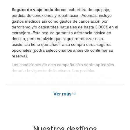
¿Incluye algún seguro de viaje mi reserva?
Seguro de viaje incluido
con cobertura de equipaje,
pérdida de conexiones y repatriación. Además, incluye
gastos médicos así como gastos de cancelación por
¿Cuáles son las condiciones generales en las
terrorismo y/o catástrofes naturales de hasta 3.000€ en el
reservas de viajes?
extranjero. Este seguro garantiza asistencia básica en
destino, pero no olvide que si quiere reforzar esta
¿Cuáles son los impuestos de entrada y salida del
asistencia tiene que añadir a su compra otros seguros
opcionales (podrá seleccionarlos antes de confirmar su
país si viajo a América?
reserva)
.
¿Qué hago si el traslado contratado del aeropuerto
Las condiciones de esta campaña sólo serán aplicables
durante la vigencia de la misma. Las posibles
al hotel o viceversa no ha aparecido?
modificaciones de reserva posteriores a esta campaña
quedan excluidas de las condiciones de promoción
¿Necesito visado para poder ir a ...?
anteriormente mencionadas. Descuento no acumulable.
Ver más
¿Por qué me sale el precio de un niño igual que el
precio de un adulto?
¿Cuántas veces debo imprimir el bono de los
Nuestros destinos
traslados?