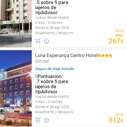
Vuelos desde Madrid
4 días / 3 noches
Salida el 28 ago 2026
desde
Alojamiento y desayuno
282
€
267
€
Luna Esperança Centro Hotel
Setúbal
Seguro de Viaje Incluido
Vuelos desde Madrid
4 días / 3 noches
Salida el 28 ago 2026
Alojamiento y desayuno
desde
312
€