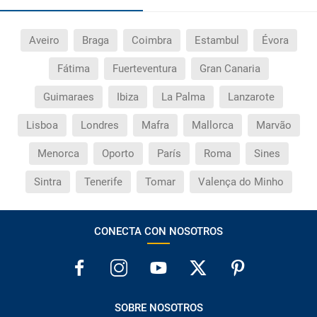
Aveiro
Braga
Coimbra
Estambul
Évora
Fátima
Fuerteventura
Gran Canaria
Guimaraes
Ibiza
La Palma
Lanzarote
Lisboa
Londres
Mafra
Mallorca
Marvão
Menorca
Oporto
París
Roma
Sines
Sintra
Tenerife
Tomar
Valença do Minho
CONECTA CON NOSOTROS
SOBRE NOSOTROS