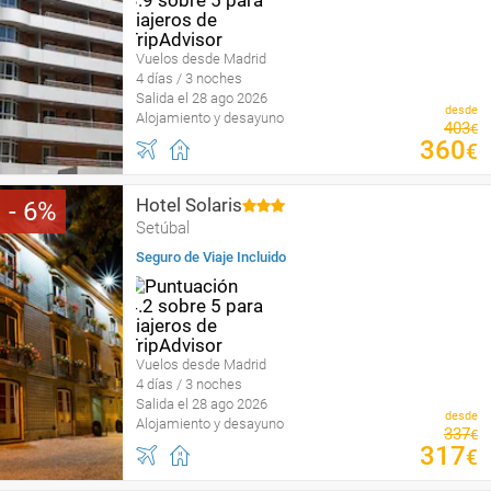
Vuelos desde Madrid
4 días / 3 noches
Salida el 28 ago 2026
desde
Alojamiento y desayuno
403
€
360
€
Hotel Solaris
6
Setúbal
Seguro de Viaje Incluido
Vuelos desde Madrid
4 días / 3 noches
Salida el 28 ago 2026
desde
Alojamiento y desayuno
337
€
317
€