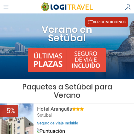
VER CONDICIONES
Verano en
Setúbal
Paquetes a Setúbal para
Verano
Hotel Aranguês
5
Setúbal
Seguro de Viaje Incluido