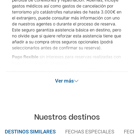
gastos médicos así como gastos de cancelación por
terrorismo y/o catástrofes naturales de hasta 3.000€ en
el extranjero, puede consultar más información con uno
de nuestros agentes o durante el proceso de reserva.
Este seguro garantiza asistencia básica en destino, pero
no olvide que si quiere reforzar esta asistencia tiene que
añadir a su compra otros seguros opcionales (podrá
seleccionarlos antes de confirmar su reserva).
Pago flexible
sin intereses para reservas realizadas con
más de 30 días de antelación.
Quedan excluidos los productos de terceros de esta
promoción.
Ver más
Las condiciones de esta campaña sólo serán aplicables
durante la vigencia de la misma. Las posibles
modificaciones de reserva posteriores a esta campaña
quedan excluidas de las condiciones de promoción
anteriormente mencionadas. Descuento no acumulable.
Nuestros destinos
DESTINOS SIMILARES
FECHAS ESPECIALES
FEC