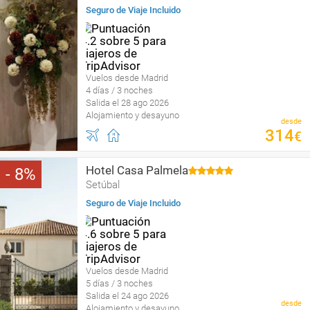
Seguro de Viaje Incluido
Vuelos desde Madrid
4 días / 3 noches
Salida el 28 ago 2026
Alojamiento y desayuno
desde
314
€
Hotel Casa Palmela
8
Setúbal
Seguro de Viaje Incluido
Vuelos desde Madrid
5 días / 3 noches
Salida el 24 ago 2026
desde
Alojamiento y desayuno