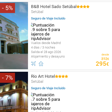
B&B Hotel Sado Setúbal
5
Setúbal
Seguro de Viaje Incluido
Vuelos desde Madrid
4 días / 3 noches
Salida el 28 ago 2026
desde
Alojamiento y desayuno
312
€
295
€
Rio Art Hotel
7
Setúbal
Seguro de Viaje Incluido