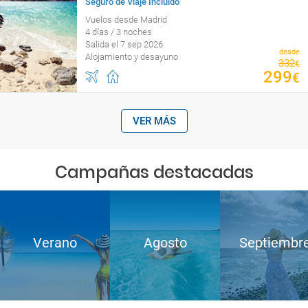
Seguro de Viaje Incluido
Vuelos desde Madrid
4 días / 3 noches
Salida el 7 sep 2026
desde
Alojamiento y desayuno
332
€
299
€
VER MÁS
Campañas destacadas
Verano
Agosto
Septiembr