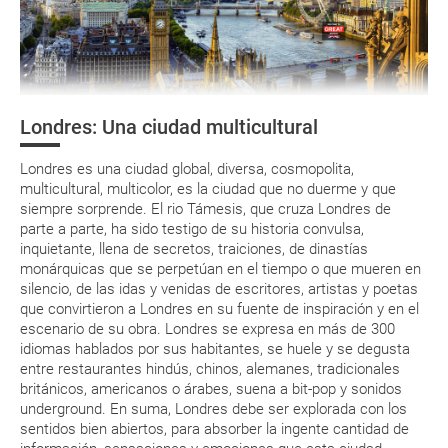
Documentación y descuentos
La documentación de tu reserva te será enviada por mail en el
momento que el pago de la reserva esté realizado completamente.
¿Cómo llegar?
Respecto a las tarjetas de embarque, casi todas las compañías aéreas
¿Dónde alojarse?
tienen ya todos sus billetes electrónicos por lo que podrás obtenerlas
directamente en los mostradores de la aerolínea o realizando el check-
Londres: Una ciudad multicultural
in por su web.
Asistencia sanitaria
Eso sí, deberás estar atento si viajas con una compañía low cost, debido
Londres es una ciudad global, diversa, cosmopolita,
a que muchas de ellas exigen la presentación de la tarjeta de embarque
Moneda
(que deberás realizar a través de su web) para que no te carguen un
multicultural, multicolor, es la ciudad que no duerme y que
suplemento extra en el mismo aeropuerto.
siempre sorprende. El rio Támesis, que cruza Londres de
parte a parte, ha sido testigo de su historia convulsa,
En caso de tener que enviarte la documentación de un paquete
inquietante, llena de secretos, traiciones, de dinastías
vacacional (Caribe, circuitos, tours...) te enviaremos la documentación
de tu reserva alrededor de 10 días antes de salida, la cual deberás
monárquicas que se perpetúan en el tiempo o que mueren en
imprimir y llevar contigo en el viaje.
silencio, de las idas y venidas de escritores, artistas y poetas
que convirtieron a Londres en su fuente de inspiración y en el
Esta documentación te será requerida en el mostrador de la compañía
escenario de su obra. Londres se expresa en más de 300
aérea a la hora de realizar el check-in el día de la salida.
idiomas hablados por sus habitantes, se huele y se degusta
entre restaurantes hindús, chinos, alemanes, tradicionales
británicos, americanos o árabes, suena a bit-pop y sonidos
MODIFICACIÓN ó CANCELACIÓN ¿Puedo anular o
underground. En suma, Londres debe ser explorada con los
modificar una reserva del viaje? ¿Qué gastos puede
sentidos bien abiertos, para absorber la ingente cantidad de
generar una anulación o modificación del viaje?