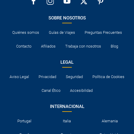
¿Cuántas veces debo imprimir el bono de los
traslados?
SOBRE NOSOTROS
Quiénes somos
Guías de Viajes
Preguntas Frecuentes
Contacto
Afiliados
Trabaja con nosotros
Blog
LEGAL
Aviso Legal
Privacidad
Seguridad
Política de Cookies
Canal Ético
Accesibilidad
INTERNACIONAL
Portugal
Italia
Alemania