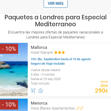
VER MÁS
Paquetes a Londres para Especial
Mediterraneo
Encuentra las mejores ofertas de paquetes vacacionales a
Londres para Especial Mediterraneo
Mallorca
10
Hotel Mariant
10% dto. Septiembre hasta el 10 de agosto
Seguro de Viaje Incluido
Vuelos desde Madrid
5 días / 4 noches
Salida el 25 sep 2026
desde
Todo incluido
322
€
290
€
Menorca
10
Vista Blanes Apartamentos