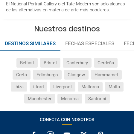
dirigirme?
El National Portrait Gallery o el Tate Modern son solo algunas
de las alternativas en materia de arte más populares.
¿Incluye algún seguro de viaje mi reserva?
Nuestros destinos
¿Cuáles son las condiciones generales en las
reservas de viajes?
DESTINOS SIMILARES
FECHAS ESPECIALES
FEC
¿Cuáles son los impuestos de entrada y salida del
país si viajo a América?
Belfast
Bristol
Canterbury
Cerdeña
Creta
Edimburgo
Glasgow
Hammamet
¿Qué hago si el traslado contratado del aeropuerto
al hotel o viceversa no ha aparecido?
Ibiza
ilford
Liverpool
Mallorca
Malta
¿Necesito visado para poder ir a ...?
Manchester
Menorca
Santorini
¿Por qué me sale el precio de un niño igual que el
precio de un adulto?
CONECTA CON NOSOTROS