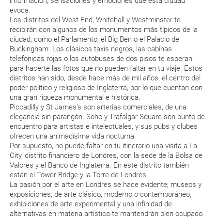
información, sensaciones y emociones que esta ciudad
evoca.
Los distritos del West End, Whitehall y Westminster te
¿Qué caducidad debe tener mi pasaporte para ir
recibirán con algunos de los monumentos más típicos de la
a...?
ciudad, como el Parlamento, el Big Ben o el Palacio de
Buckingham. Los clásicos taxis negros, las cabinas
¿Con cuánta antelación tengo que estar en el
telefónicas rojas o los autobuses de dos pisos te esperan
para hacerte las fotos que no pueden faltar en tu viaje. Estos
aeropuerto?
distritos han sido, desde hace más de mil años, el centro del
poder político y religioso de Inglaterra, por lo que cuentan con
RESERVAR ¿Cómo puedo reservar un viaje de
una gran riqueza monumental e histórica.
paquete vacacional en la página web?
Piccadilly y St James's son arterias comerciales, de una
elegancia sin parangón. Soho y Trafalgar Square son punto de
encuentro para artistas e intelectuales, y sus pubs y clubes
Al realizar la reserva, uno de los servicios ha
ofrecen una animadísima vida nocturna.
quedado de pendiente de confirmación ¿Cómo
Por supuesto, no puede faltar en tu itinerario una visita a La
sabré si se confirma el viaje?
City, distrito financiero de Londres, con la sede de la Bolsa de
Valores y el Banco de Inglaterra. En este distrito también
¿Cómo sé si hay plazas disponibles en el viaje que
están el Tower Bridge y la Torre de Londres.
La pasión por el arte en Londres se hace evidente; museos y
quiero al hacer mi solicitud de reserva?
exposiciones, de arte clásico, moderno o contemporáneo,
exhibiciones de arte experimental y una infinidad de
Si tengo los traslados incluidos, ¿dónde debo
alternativas en materia artística te mantendrán bien ocupado.