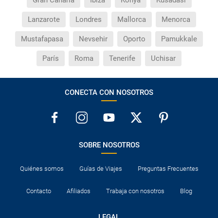
Gran Canaria
Ibiza
Konya
Kusadasi
Lanzarote
Londres
Mallorca
Menorca
Mustafapasa
Nevsehir
Oporto
Pamukkale
París
Roma
Tenerife
Uchisar
CONECTA CON NOSOTROS
SOBRE NOSOTROS
Quiénes somos
Guías de Viajes
Preguntas Frecuentes
Contacto
Afiliados
Trabaja con nosotros
Blog
LEGAL