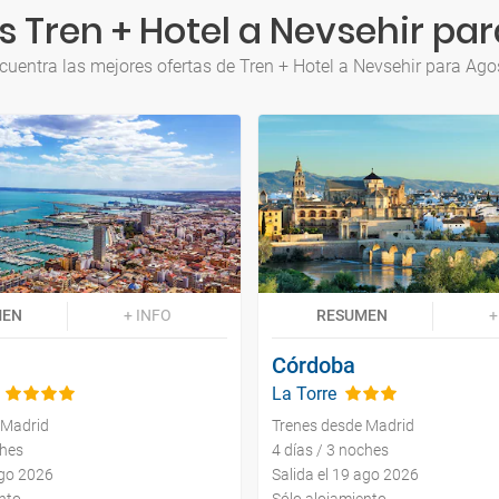
 Tren + Hotel a Nevsehir pa
cuentra las mejores ofertas de Tren + Hotel a Nevsehir para Ago
MEN
+ INFO
RESUMEN
+
Córdoba
La Torre
 Madrid
Trenes desde Madrid
ches
4 días / 3 noches
ago 2026
Salida el 19 ago 2026