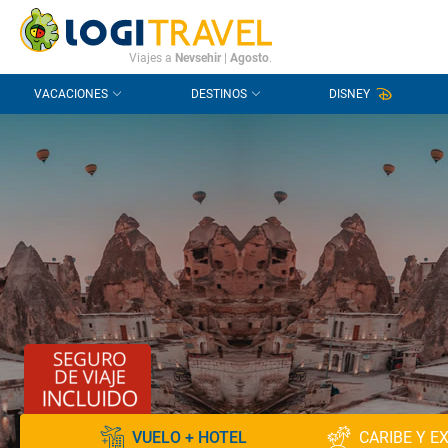
CONTACTO
PREGUNTAS FRECUENTES
Viajes a
Nevsehir
|
Agosto
.
VACACIONES
DESTINOS
DISNEY
VUELO + HOTEL
CARIBE Y E