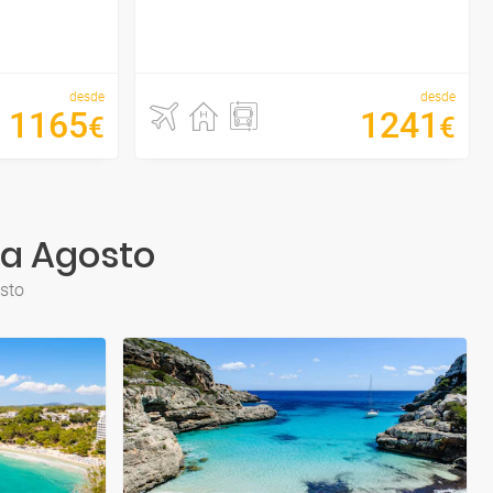
desde
desde
1165
1241
€
€
ra Agosto
osto