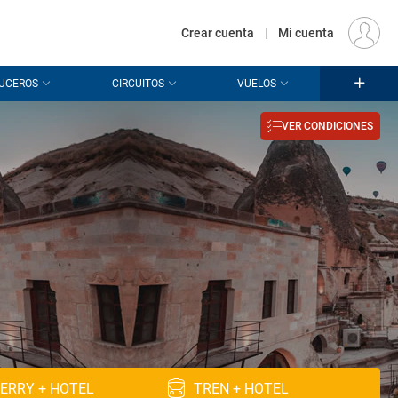
€
Origen
MADRID (MAD)
ES
EUR
Crear cuenta
|
Mi cuenta
UCEROS
CIRCUITOS
VUELOS
VER CONDICIONES
ERRY + HOTEL
TREN + HOTEL