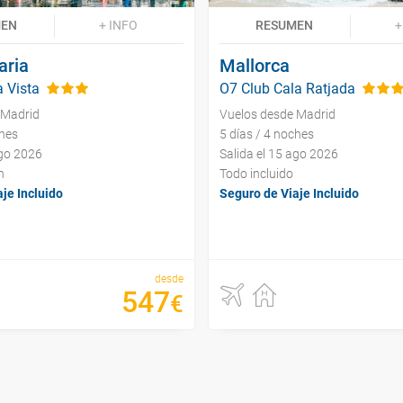
MEN
+ INFO
RESUMEN
+
aria
Mallorca
a Vista
O7 Club Cala Ratjada
 Madrid
Vuelos desde Madrid
ches
5 días / 4 noches
ago 2026
Salida el 15 ago 2026
n
Todo incluido
je Incluido
Seguro de Viaje Incluido
desde
547
€