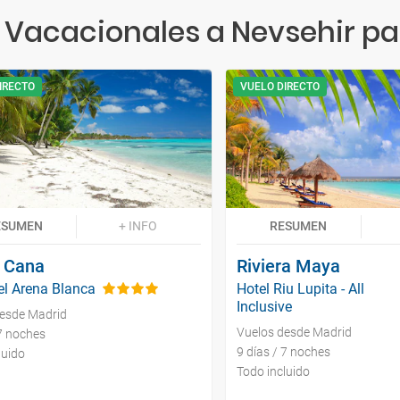
 Vacacionales a Nevsehir pa
IRECTO
VUELO DIRECTO
ESUMEN
+ INFO
RESUMEN
 Cana
Riviera Maya
el Arena Blanca
Hotel Riu Lupita - All
Inclusive
desde Madrid
Vuelos desde Madrid
 7 noches
9 días / 7 noches
luido
Todo incluido