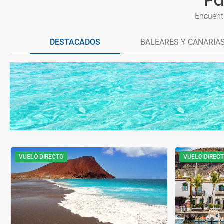
Pa
Encuent
DESTACADOS
BALEARES Y CANARIA
VUELO DIRECTO
VUELO DIREC