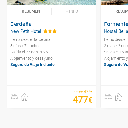
RESUMEN
+ INFO
RESU
Cerdeña
Formente
New Petit Hotel
Hostal Bell
Ferris desde Barcelona
Ferris desde 
8 días / 7 noches
3 días / 2 no
Salida el 23 ago 2026
Salida el 16 
Alojamiento y desayuno
Alojamiento 
Seguro de Viaje Incluido
Seguro de Via
479
€
desde
477
€