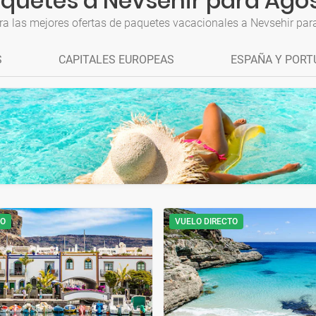
quetes a Nevsehir para Ago
ra las mejores ofertas de paquetes vacacionales a Nevsehir par
S
CAPITALES EUROPEAS
ESPAÑA Y PORT
TO
VUELO DIRECTO