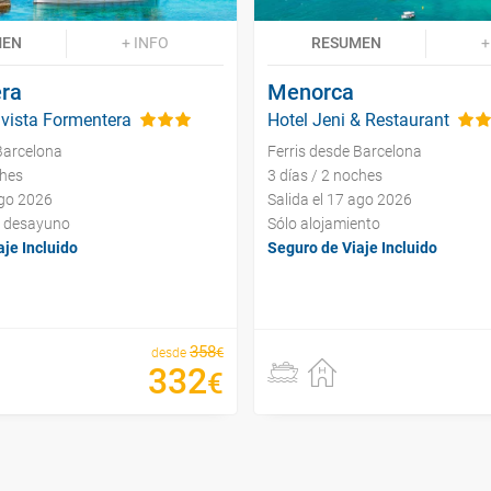
MEN
+ INFO
RESUMEN
+
ra
Menorca
avista Formentera
Hotel Jeni & Restaurant
Barcelona
Ferris desde Barcelona
ches
3 días / 2 noches
ago 2026
Salida el 17 ago 2026
y desayuno
Sólo alojamiento
je Incluido
Seguro de Viaje Incluido
358
€
desde
332
€