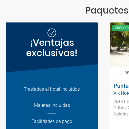
Paquetes
VUELO D
¡Ventajas
exclusivas!
R
Punta
Traslados al hotel incluidos
Vik Hot
Vuelos 
Maletas incluidas
9 días /
Todo inc
Facilidades de pago