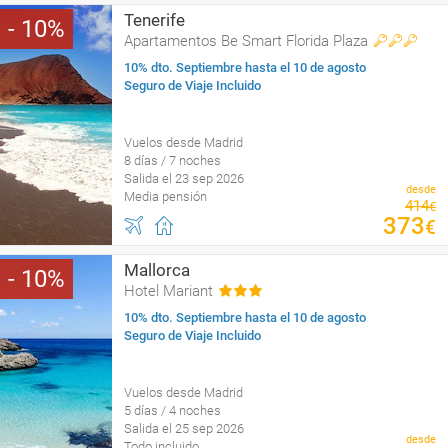
Tenerife
10
Apartamentos Be Smart Florida Plaza
10% dto. Septiembre hasta el 10 de agosto
Seguro de Viaje Incluido
Vuelos desde Madrid
8 días / 7 noches
Salida el 23 sep 2026
desde
Media pensión
414
€
373
€
Mallorca
10
Hotel Mariant
10% dto. Septiembre hasta el 10 de agosto
Seguro de Viaje Incluido
Vuelos desde Madrid
5 días / 4 noches
Salida el 25 sep 2026
desde
Todo incluido