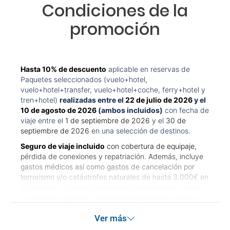
Condiciones de la
promoción
Hasta 10% de descuento
aplicable en reservas de
Paquetes seleccionados (vuelo+hotel,
vuelo+hotel+transfer, vuelo+hotel+coche, ferry+hotel y
tren+hotel)
realizadas entre el
22 de julio de 2026
y el
10 de agosto de 2026
(ambos incluidos)
con fecha de
viaje entre el
1 de septiembre de 2026
y el
30 de
septiembre de 2026
en una selección de destinos.
Seguro de viaje incluido
con cobertura de equipaje,
pérdida de conexiones y repatriación. Además, incluye
gastos médicos así como gastos de cancelación por
terrorismo y/o catástrofes naturales de hasta 3.000€ en
el extranjero, puede consultar más información con uno
de nuestros agentes o durante el proceso de reserva.
Este seguro garantiza asistencia básica en destino, pero
Ver más
no olvide que si quiere reforzar esta asistencia tiene que
añadir a su compra otros seguros opcionales (podrá