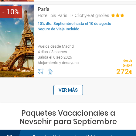
París
10
Hotel ibis Paris 17 Clichy-Batignolles
10% dto. Septiembre hasta el 10 de agosto
Seguro de Viaje Incluido
Vuelos desde Madrid
4 días / 3 noches
Salida el 6 sep 2026
desde
Alojamiento y desayuno
302
€
272
€
VER MÁS
Paquetes Vacacionales a
Nevsehir para Septiembre