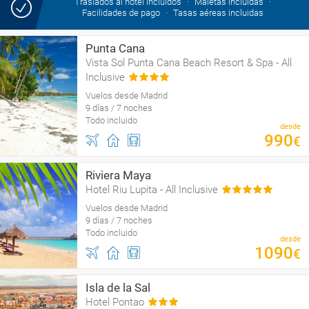
Traslados al hotel incluidos
Maletas incluidas
Facilidades de pago
Tasas aéreas incluidas
Punta Cana
Vista Sol Punta Cana Beach Resort & Spa - All
Inclusive
Vuelos desde Madrid
9 días / 7 noches
Todo incluido
desde
990
€
Riviera Maya
Hotel Riu Lupita - All Inclusive
Vuelos desde Madrid
9 días / 7 noches
Todo incluido
desde
1090
€
Isla de la Sal
Hotel Pontao