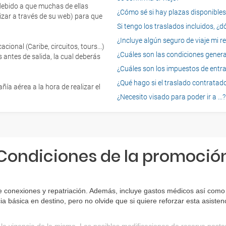
 debido a que muchas de ellas
¿Cómo sé si hay plazas disponibles e
izar a través de su web) para que
Si tengo los traslados incluidos, ¿
¿Incluye algún seguro de viaje mi r
onal (Caribe, circuitos, tours...)
¿Cuáles son las condiciones general
 antes de salida, la cual deberás
¿Cuáles son los impuestos de entrad
¿Qué hago si el traslado contratado
ía aérea a la hora de realizar el
¿Necesito visado para poder ir a ...?
Condiciones de la promoció
e conexiones y repatriación. Además, incluye gastos médicos así como 
ia básica en destino, pero no olvide que si quiere reforzar esta asist