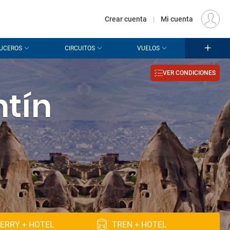
€
Origen
MADRID (MAD)
ES
EUR
Crear cuenta
|
Mi cuenta
UCEROS
CIRCUITOS
VUELOS
VER CONDICIONES
ntín
ERRY + HOTEL
TREN + HOTEL