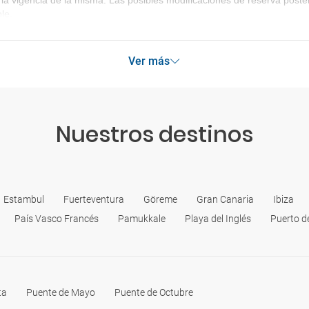
la vigencia de la misma. Las posibles modificaciones de reserva post
le.
Ver más
Nuestros destinos
Estambul
Fuerteventura
Göreme
Gran Canaria
Ibiza
País Vasco Francés
Pamukkale
Playa del Inglés
Puerto d
ta
Puente de Mayo
Puente de Octubre