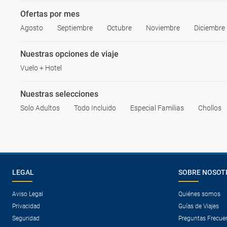
Ofertas por mes
Agosto
Septiembre
Octubre
Noviembre
Diciembre
Nuestras opciones de viaje
Vuelo + Hotel
Nuestras selecciones
Solo Adultos
Todo Incluido
Especial Familias
Chollos
LEGAL
SOBRE NOSOT
Aviso Legal
Quiénes somos
Privacidad
Guías de Viajes
Seguridad
Preguntas Frecue