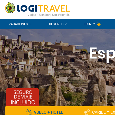
CONTACTO
PREGUNTAS FRECUENTES
Viajes a
Uchisar
|
San Valentín
.
VACACIONES
DESTINOS
DISNEY
Esp
VUELO + HOTEL
CARIBE Y E