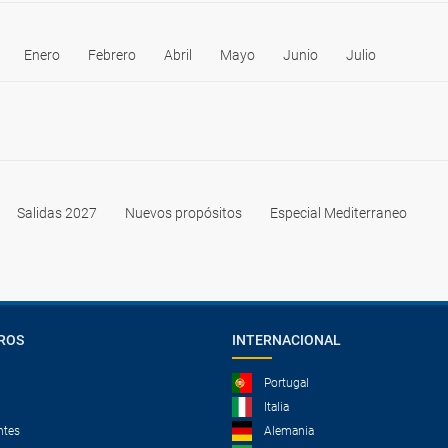
Enero
Febrero
Abril
Mayo
Junio
Julio
Salidas 2027
Nuevos propósitos
Especial Mediterraneo
ROS
INTERNACIONAL
Portugal
Italia
ntes
Alemania