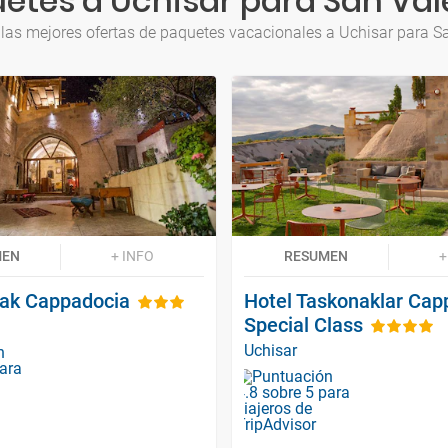
etes a Uchisar para San Val
las mejores ofertas de paquetes vacacionales a Uchisar para S
MEN
+ INFO
RESUMEN
+
nak Cappadocia
Hotel Taskonaklar Cap
Special Class
Uchisar