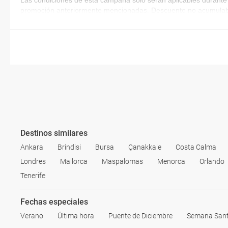
Las condiciones de esta campaña sólo serán aplicables durante 
promoción anteriormente mencionadas. Descuento no acumulab
Destinos similares
Ankara
Brindisi
Bursa
Çanakkale
Costa Calma
Londres
Mallorca
Maspalomas
Menorca
Orlando
Tenerife
Fechas especiales
Verano
Última hora
Puente de Diciembre
Semana San