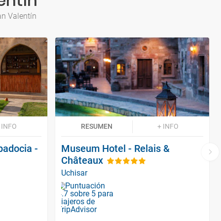
entín
an Valentín
 INFO
RESUMEN
+ INFO
padocia -
Museum Hotel - Relais &
Châteaux
Uchisar