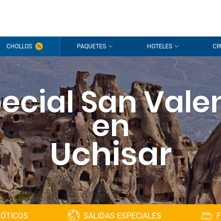
CHOLLOS
PAQUETES
HOTELES
CR
ecial San Vale
en
Uchisar
XÓTICOS
SALIDAS ESPECIALES
F