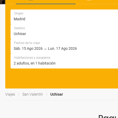
Origen
Destino
Fechas de tu viaje
Habitaciones y pasajeros
Viajes
San Valentín
Uchisar