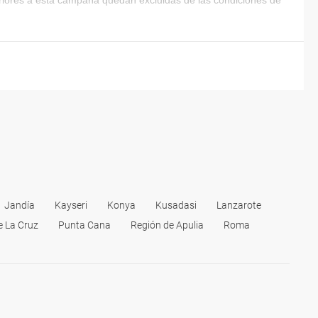
eriores a esta campaña quedan excluidas de las condiciones de
Jandía
Kayseri
Konya
Kusadasi
Lanzarote
e La Cruz
Punta Cana
Región de Apulia
Roma