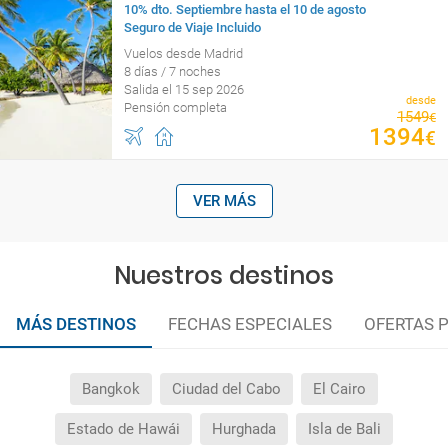
10% dto. Septiembre hasta el 10 de agosto
Seguro de Viaje Incluido
Vuelos desde Madrid
8 días / 7 noches
Salida el 15 sep 2026
desde
Pensión completa
1549
€
1394
€
VER MÁS
Nuestros destinos
MÁS DESTINOS
FECHAS ESPECIALES
OFERTAS 
Bangkok
Ciudad del Cabo
El Cairo
Estado de Hawái
Hurghada
Isla de Bali