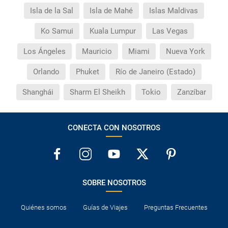
Isla de la Sal
Isla de Mahé
Islas Maldivas
Ko Samui
Kuala Lumpur
Las Vegas
Los Ángeles
Mauricio
Miami
Nueva York
Orlando
Phuket
Río de Janeiro (Estado)
Shanghái
Sharm El Sheikh
Tokio
Zanzíbar
CONECTA CON NOSOTROS
SOBRE NOSOTROS
Quiénes somos
Guías de Viajes
Preguntas Frecuentes