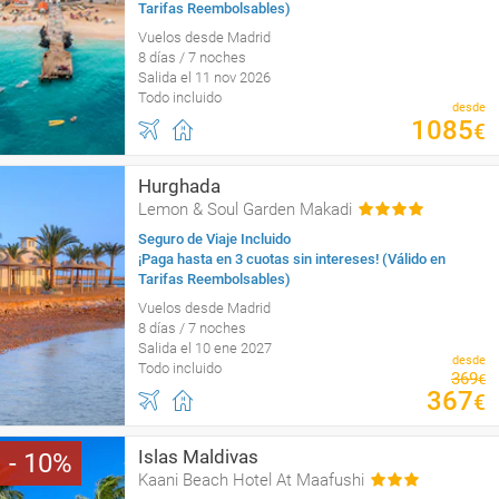
Tarifas Reembolsables)
Vuelos desde Madrid
8 días / 7 noches
Salida el 11 nov 2026
Todo incluido
desde
1085
€
Hurghada
Lemon & Soul Garden Makadi
Seguro de Viaje Incluido
¡Paga hasta en 3 cuotas sin intereses! (Válido en
Tarifas Reembolsables)
Vuelos desde Madrid
8 días / 7 noches
Salida el 10 ene 2027
desde
Todo incluido
369
€
367
€
Islas Maldivas
10
Kaani Beach Hotel At Maafushi