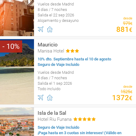
Vuelos desde Madrid
8 días / 7 noches
Salida el 22 sep 2026
desde
Alojamiento y desayuno
979
€
881
€
Mauricio
10
Manisa Hotel
10% dto. Septiembre hasta el 10 de agosto
Seguro de Viaje Incluido
Vuelos desde Madrid
8 días / 7 noches
Salida el 1 sep 2026
desde
Todo incluido
1525
€
1372
€
Isla de la Sal
Hotel Riu Funana
Seguro de Viaje Incluido
¡Paga hasta en 3 cuotas sin intereses! (Válido en