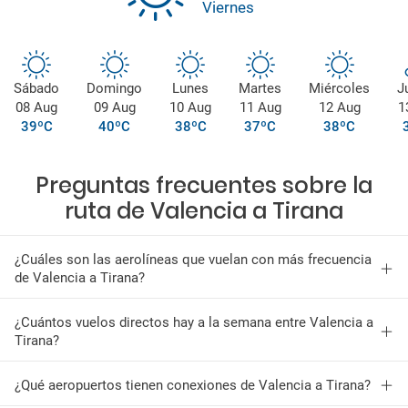
Viernes
Sábado
Domingo
Lunes
Martes
Miércoles
J
08 Aug
09 Aug
10 Aug
11 Aug
12 Aug
1
39ºC
40ºC
38ºC
37ºC
38ºC
Preguntas frecuentes sobre la
ruta de Valencia a Tirana
¿Cuáles son las aerolíneas que vuelan con más frecuencia
de Valencia a Tirana?
¿Cuántos vuelos directos hay a la semana entre Valencia a
Tirana?
¿Qué aeropuertos tienen conexiones de Valencia a Tirana?