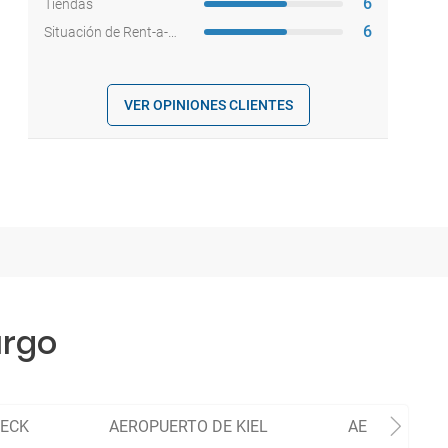
6
Tiendas
6
Situación de Rent-a-cars
VER OPINIONES CLIENTES
urgo
BECK
AEROPUERTO DE KIEL
AEROPUERTO