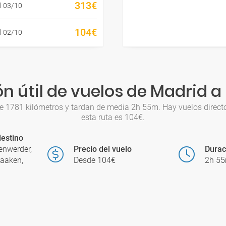
313€
l 03/10
104€
l 02/10
n útil de vuelos de Madrid
e 1781 kilómetros y tardan de media 2h 55m. Hay vuelos direct
esta ruta es 104€.
estino
enwerder,
Precio del vuelo
Durac
aaken,
Desde 104€
2h 5