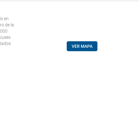
do en
ro de la
.000
obuses
itados
VER MAPA