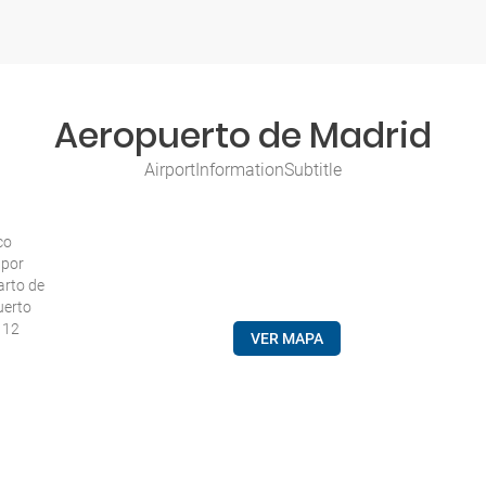
Aeropuerto de Madrid
AirportInformationSubtitle
co
 por
arto de
uerto
a 12
VER MAPA