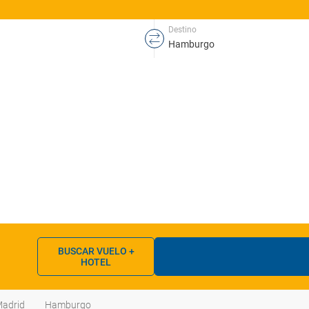
Destino
BUSCAR VUELO +
HOTEL
adrid
Hamburgo