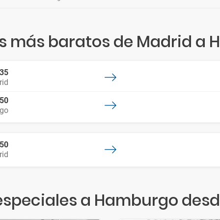
os más baratos de Madrid a
:35
id
:50
go
:50
id
especiales a Hamburgo des