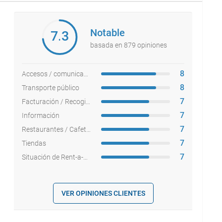
Notable
7.3
basada en 879 opiniones
8
Accesos / comunicaciones
8
Transporte público
7
Facturación / Recogida equipajes
7
Información
7
Restaurantes / Cafeterías
7
Tiendas
7
Situación de Rent-a-cars
VER OPINIONES CLIENTES