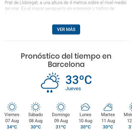
Prat de Llobregat, a una altura de 4 metros sobre el nivel medio
del mar. Es el mayor aeropuerto en extensión y tráfico de
Cataluña, y el segundo de mayor tráfico de España.
VER MÁS
Pronóstico del tiempo en
Barcelona
33ºC
Jueves
Viernes
Sábado
Domingo
Lunes
Martes
Mié
07 Aug
08 Aug
09 Aug
10 Aug
11 Aug
12
34ºC
30ºC
31ºC
30ºC
30ºC
3