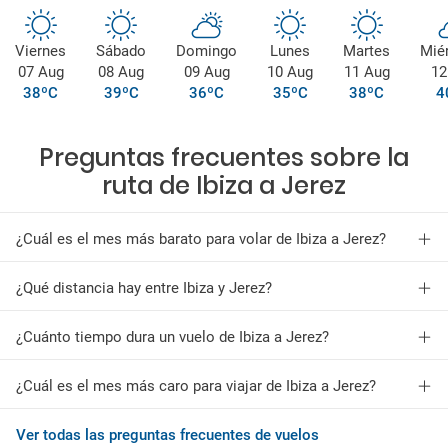
Viernes
Sábado
Domingo
Lunes
Martes
Mié
07 Aug
08 Aug
09 Aug
10 Aug
11 Aug
12
38ºC
39ºC
36ºC
35ºC
38ºC
4
Preguntas frecuentes sobre la
ruta de Ibiza a Jerez
¿Cuál es el mes más barato para volar de Ibiza a Jerez?
¿Qué distancia hay entre Ibiza y Jerez?
¿Cuánto tiempo dura un vuelo de Ibiza a Jerez?
¿Cuál es el mes más caro para viajar de Ibiza a Jerez?
Ver todas las preguntas frecuentes de vuelos