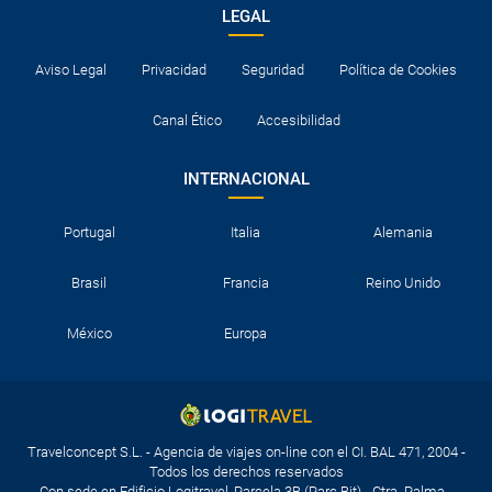
LEGAL
Aviso Legal
Privacidad
Seguridad
Política de Cookies
Canal Ético
Accesibilidad
INTERNACIONAL
Portugal
Italia
Alemania
Brasil
Francia
Reino Unido
México
Europa
Travelconcept S.L. - Agencia de viajes on-line con el CI. BAL 471, 2004 -
Todos los derechos reservados
Con sede en Edificio Logitravel, Parcela 3B (Parc Bit) - Ctra. Palma -