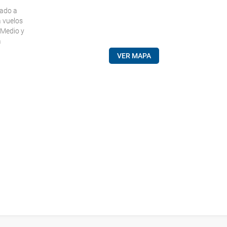
uado a
a vuelos
 Medio y
a
VER MAPA