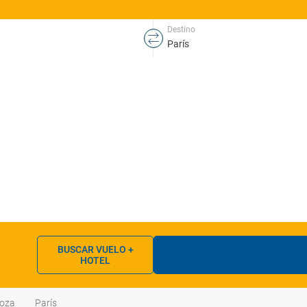
Destino
BUSCAR VUELO +
HOTEL
oza
París