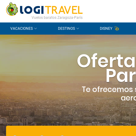
CONTACTO
PREGUNTAS FRECUENTES
Vuelos baratos Zaragoza-París
VACACIONES
DESTINOS
DISNEY
Oferta
Par
Te ofrecemos 
aero