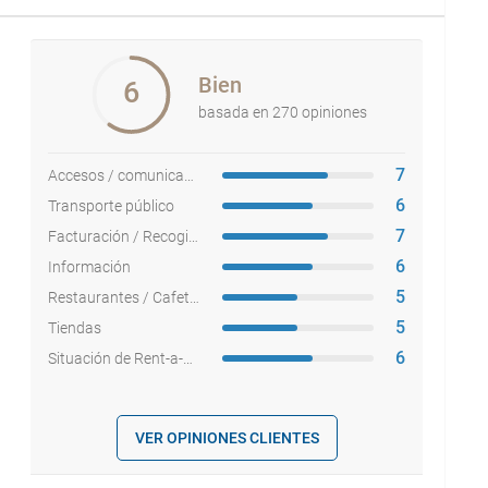
Bien
6
basada en 270 opiniones
7
Accesos / comunicaciones
6
Transporte público
7
Facturación / Recogida equipajes
6
Información
5
Restaurantes / Cafeterías
5
Tiendas
6
Situación de Rent-a-cars
VER OPINIONES CLIENTES