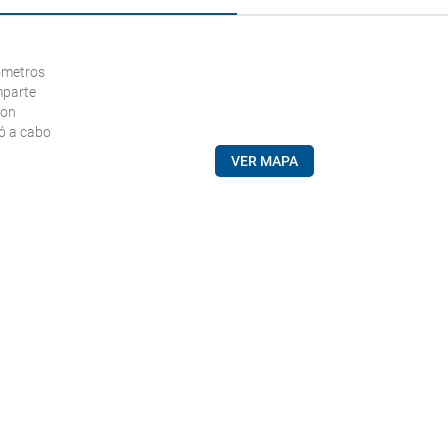
lómetros
mparte
Con
vó a cabo
VER MAPA