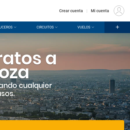
€
Origen
MADRID (MAD)
ES
EUR
Crear cuenta
|
Mi cuenta
UCEROS
CIRCUITOS
VUELOS
ratos a
goza
ando cualquier
asos.