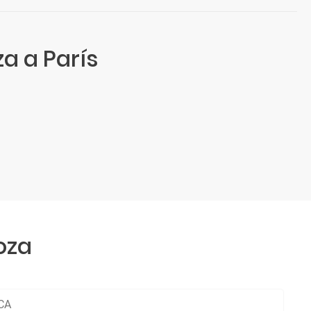
a a París
oza
CA