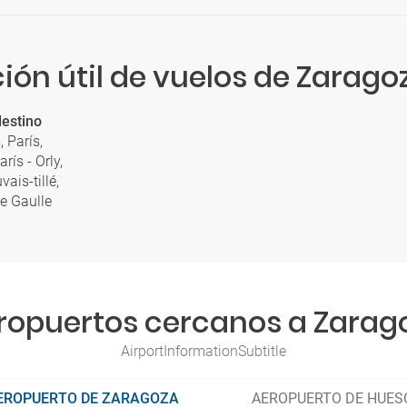
ión útil de vuelos de Zaragoz
estino
, París,
rís - Orly,
ais-tillé,
de Gaulle
ropuertos cercanos a Zarag
AirportInformationSubtitle
EROPUERTO DE ZARAGOZA
AEROPUERTO DE HUES