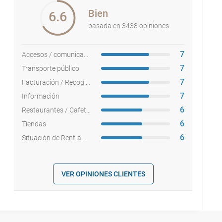
Bien
6.6
basada en 3438 opiniones
7
Accesos / comunicaciones
7
Transporte público
7
Facturación / Recogida equipajes
7
Información
6
Restaurantes / Cafeterías
6
Tiendas
6
Situación de Rent-a-cars
VER OPINIONES CLIENTES