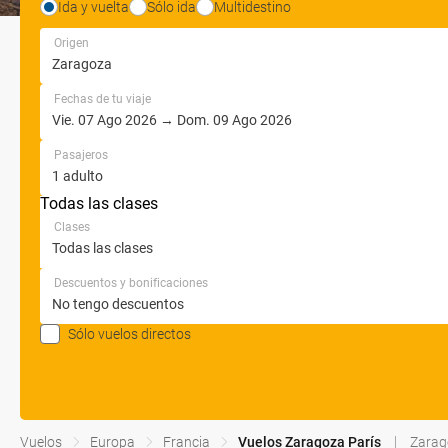
Ida y vuelta
Sólo ida
Multidestino
Origen
Fechas de tu viaje
Pasajeros
Todas las clases
Clases
Descuentos y bonificaciones
Sólo vuelos directos
Vuelos
Europa
Francia
Vuelos Zaragoza París
Zarag