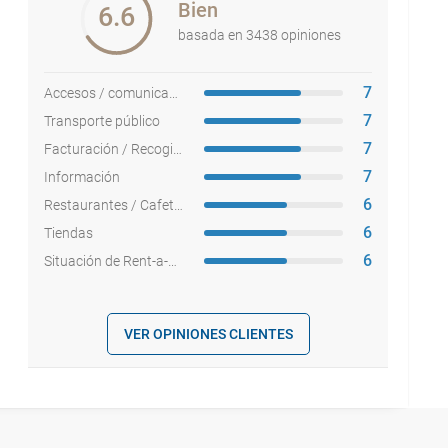
Bien
6.6
basada en 3438 opiniones
7
Accesos / comunicaciones
7
Transporte público
7
Facturación / Recogida equipajes
7
Información
6
Restaurantes / Cafeterías
6
Tiendas
6
Situación de Rent-a-cars
VER OPINIONES CLIENTES