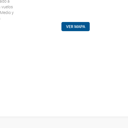
uado a
a vuelos
 Medio y
a
VER MAPA