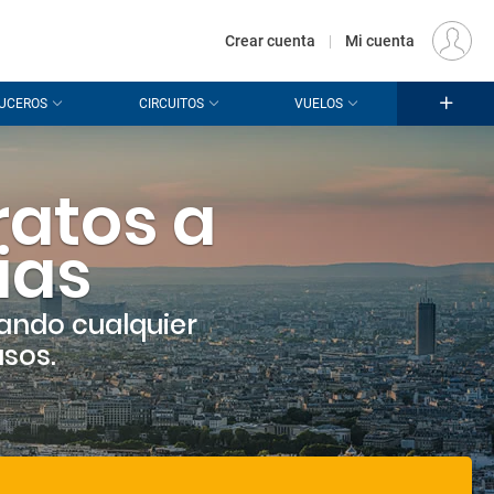
€
Origen
MADRID (MAD)
ES
EUR
Crear cuenta
|
Mi cuenta
UCEROS
CIRCUITOS
VUELOS
ratos a
ias
ando cualquier
asos.