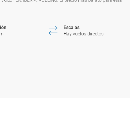
on VOLOTEA, IBERIA, VUELING. El precio más barato para esta
ión
Escalas
5m
Hay vuelos directos