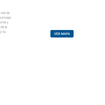
 red de
 concejo
onte y
de la
 y su
VER MAPA