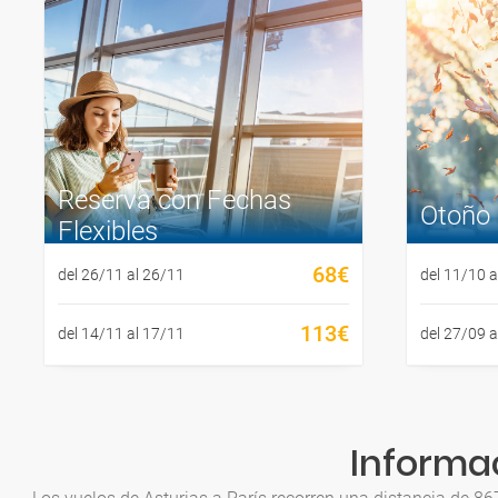
Reserva con Fechas
Otoño
Flexibles
68€
del 26/11 al 26/11
del 11/10 a
113€
del 14/11 al 17/11
del 27/09 a
Informac