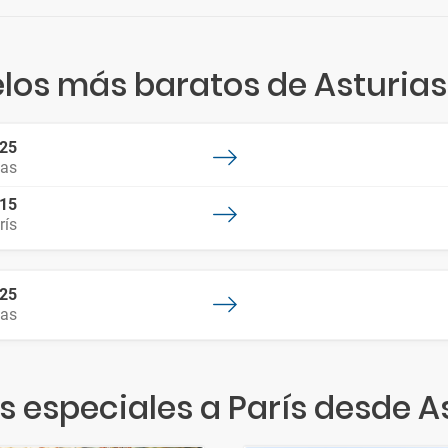
los más baratos de Asturias
:25
ias
:15
rís
:25
ias
s especiales a París desde A