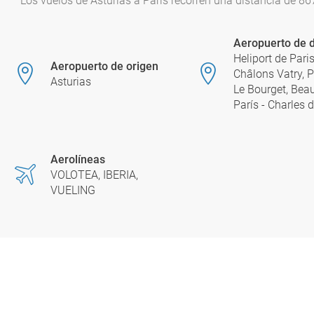
Los vuelos de Asturias a París recorren una distancia de 8
Aeropuerto de d
Heliport de Paris
Aeropuerto de origen
Châlons Vatry, Pa
Asturias
Le Bourget, Beauv
París - Charles 
Aerolíneas
VOLOTEA, IBERIA,
VUELING