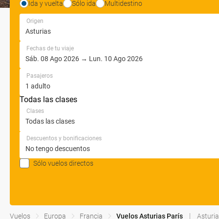
Ida y vuelta
Sólo ida
Multidestino
Origen
Fechas de tu viaje
Pasajeros
Todas las clases
Clases
Descuentos y bonificaciones
Sólo vuelos directos
Vuelos
Europa
Francia
Vuelos Asturias París
Asturi