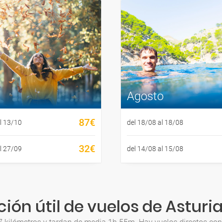
Agosto
87€
l 13/10
del 18/08 al 18/08
32€
l 27/09
del 14/08 al 15/08
ión útil de vuelos de Asturia