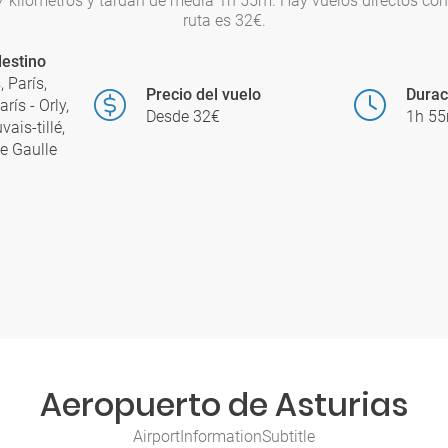
67 kilómetros y tardan de media 1h 55m. Hay vuelos directos c
ruta es 32€.
estino
, París,
Precio del vuelo
Durac
rís - Orly,
Desde 32€
1h 5
ais-tillé,
de Gaulle
Aeropuerto de Asturias
AirportInformationSubtitle