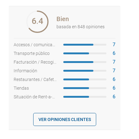
Bien
6.4
basada en 848 opiniones
7
Accesos / comunicaciones
6
Transporte público
7
Facturación / Recogida equipajes
7
Información
6
Restaurantes / Cafeterías
6
Tiendas
6
Situación de Rent-a-cars
VER OPINIONES CLIENTES