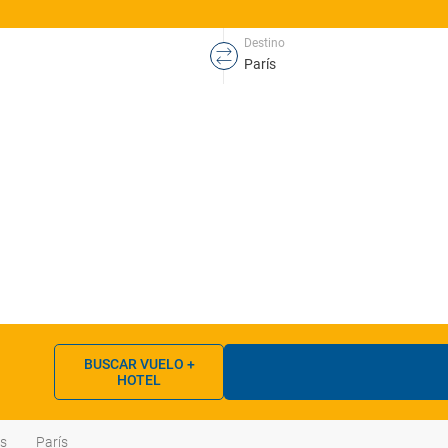
Destino
BUSCAR VUELO +
HOTEL
as
París