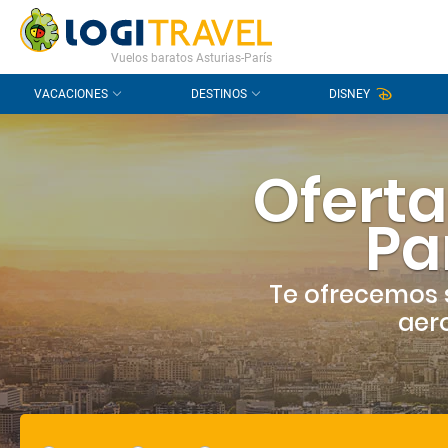
CONTACTO
PREGUNTAS FRECUENTES
Vuelos baratos Asturias-París
VACACIONES
DESTINOS
DISNEY
Oferta
Pa
Te ofrecemos 
aero