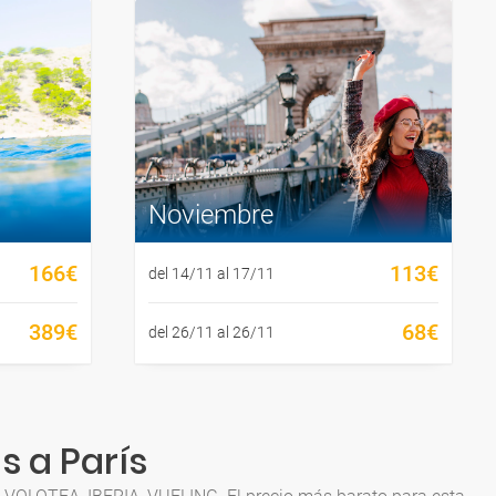
Noviembre
166€
113€
del 14/11 al 17/11
389€
68€
del 26/11 al 26/11
s a París