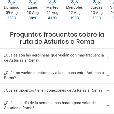
Domingo
Lunes
Martes
Miércoles
Jueves
Vi
09 Aug
10 Aug
11 Aug
12 Aug
13 Aug
1
35ºC
38ºC
41ºC
39ºC
38ºC
Preguntas frecuentes sobre la
ruta de Asturias a Roma
¿Cuáles son las aerolíneas que vuelan con más frecuencia
de Asturias a Roma?
¿Cuántos vuelos directos hay a la semana entre Asturias a
Roma?
¿Qué aeropuertos tienen conexiones de Asturias a Roma?
¿Cuál es el día de la semana más barato para volar de
Asturias a Roma?