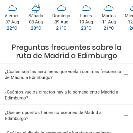
Viernes
Sábado
Domingo
Lunes
Martes
Mié
07 Aug
08 Aug
09 Aug
10 Aug
11 Aug
12
22ºC
20ºC
21ºC
23ºC
21ºC
2
Preguntas frecuentes sobre la
ruta de Madrid a Edimburgo
¿Cuáles son las aerolíneas que vuelan con más frecuencia
de Madrid a Edimburgo?
¿Cuántos vuelos directos hay a la semana entre Madrid a
Edimburgo?
¿Qué aeropuertos tienen conexiones de Madrid a
Edimburgo?