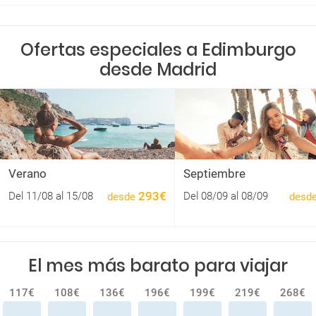
Ofertas especiales a Edimburgo
desde Madrid
Verano
Septiembre
293€
Del 11/08 al 15/08
Del 08/09 al 08/09
desde
desd
El mes más barato para viajar
117€
108€
136€
196€
199€
219€
268€