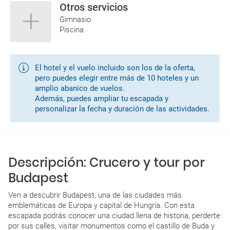
Otros servicios
07/09/2026
vuelo directo
07/09/2026
20:10
23:10
Gimnasio
W6
Piscina
MAD
BUD
09/09/2026
vuelo directo
09/09/2026
15:45
19:15
El hotel y el vuelo incluido son los de la oferta,
W6
pero puedes elegir entre más de 10 hoteles y un
BUD
MAD
amplio abanico de vuelos.
Además, puedes ampliar tu escapada y
personalizar la fecha y duración de las actividades.
Descripción: Crucero y tour por
Budapest
Ven a descubrir Budapest, una de las ciudades más
emblemáticas de Europa y capital de Hungría. Con esta
escapada podrás conocer una ciudad llena de historia, perderte
por sus calles, visitar monumentos como el castillo de Buda y