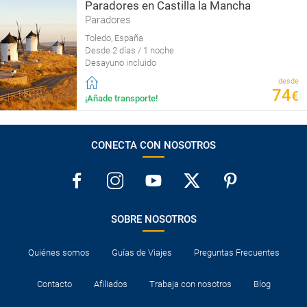
Paradores en Castilla la Mancha
Paradores
Toledo, España
Desde 2 días / 1 noche
Desayuno incluido
desde
74
€
¡Añade transporte!
CONECTA CON NOSOTROS
SOBRE NOSOTROS
Quiénes somos
Guías de Viajes
Preguntas Frecuentes
Contacto
Afiliados
Trabaja con nosotros
Blog