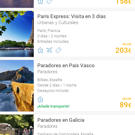
158
€
París Express: Visita en 3 días
Urbanas y Culturales
París, Francia
3 días / 2 noches
Entradas incluidas
desde
203
€
Paradores en País Vasco
Paradores
Bilbao, España
Desde 2 días / 1 noche
Desayuno incluido
desde
89
€
¡Añade transporte!
Paradores en Galicia
Paradores
Santiago de Compostela, España