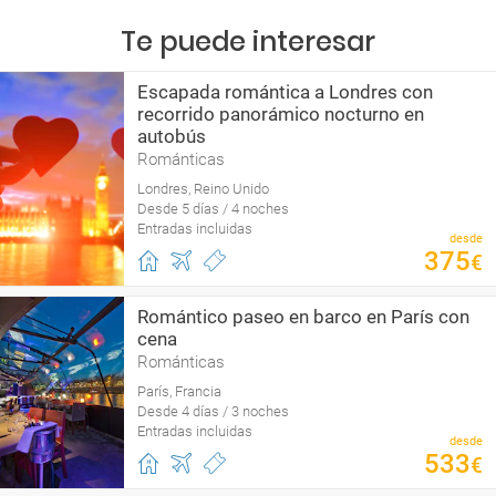
Te puede interesar
Escapada romántica a Londres con
recorrido panorámico nocturno en
autobús
Románticas
Londres, Reino Unido
Desde 5 días / 4 noches
Entradas incluidas
desde
375
€
Romántico paseo en barco en París con
cena
Románticas
París, Francia
Desde 4 días / 3 noches
Entradas incluidas
desde
533
€