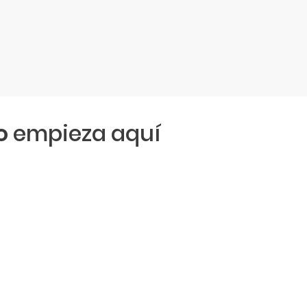
o
empieza aquí