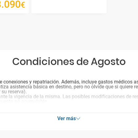
3
.
090
€
Condiciones de Agosto
 de conexiones y repatriación. Además, incluye gastos médicos a
tiza asistencia básica en destino, pero no olvide que si quiere r
 su reserva).
nte la vigencia de la misma. Las posibles modificaciones de re
cuento no acumulable.
Ver más