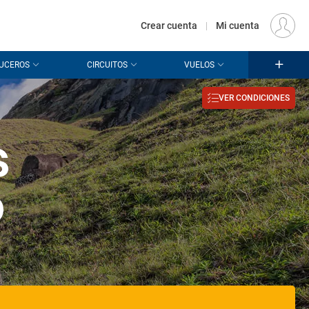
€
Origen
MADRID (MAD)
ES
EUR
Crear cuenta
|
Mi cuenta
UCEROS
CIRCUITOS
VUELOS
VER CONDICIONES
s
o