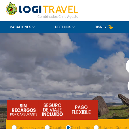
CONTACTO
PREGUNTAS FRECUENTES
Combinados Chile Agosto
VACACIONES
DESTINOS
DISNEY
Todos los viajes
Circuitos
Combinados
Rutas en Coche