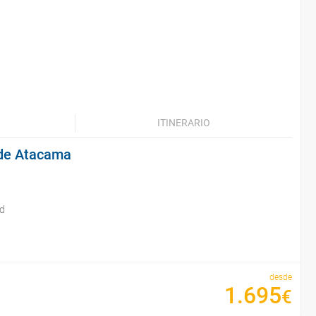
ITINERARIO
 de Atacama
id
desde
1
.
695
€