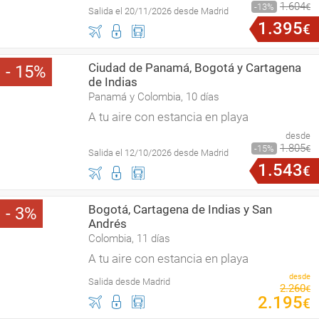
1
.
604
13
€
Salida el 20/11/2026 desde Madrid
1
.
395
€
Ciudad de Panamá, Bogotá y Cartagena
15
de Indias
Panamá y Colombia, 10 días
A tu aire con estancia en playa
desde
1
.
805
15
€
Salida el 12/10/2026 desde Madrid
1
.
543
€
Bogotá, Cartagena de Indias y San
3
Andrés
Colombia, 11 días
A tu aire con estancia en playa
desde
Salida desde Madrid
2
.
260
€
2
.
195
€