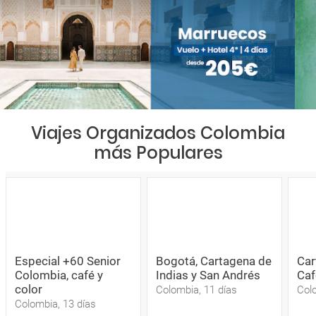
Viajes Organizados Colombia
más Populares
Especial +60 Senior
Bogotá, Cartagena de
Car
Colombia, café y
Indias y San Andrés
Caf
color
Colombia, 11 días
Colo
Colombia, 13 días