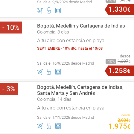
1
.
477
10
€
Salida el 9/9/2026 desde Madrid
1
.
330
€
Bogotá, Medellín y Cartagena de Indias
10
Colombia, 8 días
A tu aire con estancia en playa
SEPTIEMBRE - 10% dto. hasta el 10/08
desde
1
.
397
10
€
Salida el 16/9/2026 desde Madrid
1
.
258
€
Bogotá, Medellín, Cartagena de Indias,
3
Santa Marta y San Andrés
Colombia, 14 días
A tu aire con estancia en playa
desde
Salida el 1/11/2026 desde Madrid
2
.
034
€
1
.
975
€