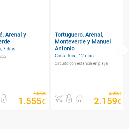
é, Arenal y
Tortuguero, Arenal,
erde
Monteverde y Manuel
Antonio
, 7 días
Costa Rica, 12 días
sico
Circuito con estancia en playa
1
.
648
2
.
398
€
€
1
.
555
2
.
159
€
€