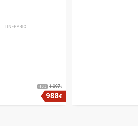
ITINERARIO
1
.
097
€
10
988
€