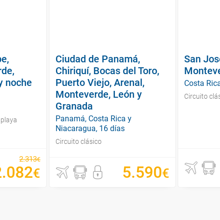
be,
Ciudad de Panamá,
San Jos
rde,
Chiriquí, Bocas del Toro,
Montev
y noche
Puerto Viejo, Arenal,
Costa Rica
Monteverde, León y
Circuito clá
Granada
Panamá, Costa Rica y
 playa
Niacaragua, 16 días
Circuito clásico
2
.
313
€
2
.
082
5
.
590
€
€