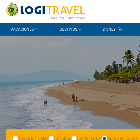
CONTACTO
PREGUNTAS FRECUENTES
Ruta Por Puntarenas
VACACIONES
DESTINOS
DISNEY
Todos los viajes
Circuitos
Combinados
Rutas en Coche