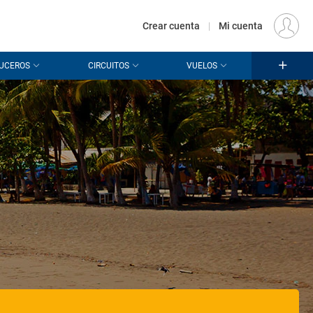
€
Origen
MADRID (MAD)
ES
EUR
Crear cuenta
|
Mi cuenta
UCEROS
CIRCUITOS
VUELOS