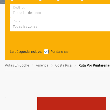
Destinos
Zona
Puntarenas
La búsqueda incluye
:
Rutas En Coche
América
Costa Rica
Ruta Por Puntarena