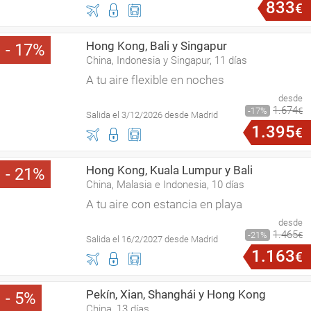
833
€
Hong Kong, Bali y Singapur
17
China, Indonesia y Singapur, 11 días
A tu aire flexible en noches
desde
1
.
674
17
€
Salida el 3/12/2026 desde Madrid
1
.
395
€
Hong Kong, Kuala Lumpur y Bali
21
China, Malasia e Indonesia, 10 días
A tu aire con estancia en playa
desde
1
.
465
21
€
Salida el 16/2/2027 desde Madrid
1
.
163
€
Pekín, Xian, Shanghái y Hong Kong
5
China, 13 días