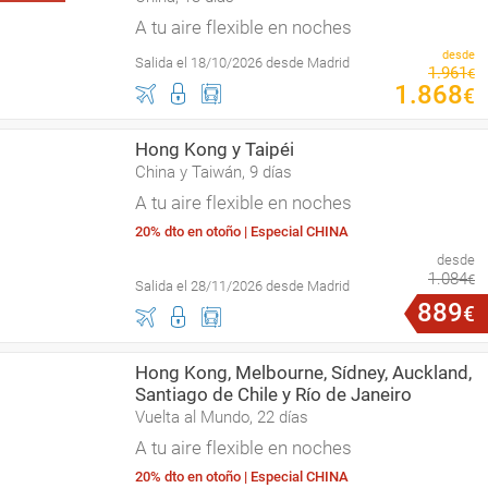
A tu aire flexible en noches
desde
Salida el 18/10/2026 desde Madrid
1
.
961
€
1
.
868
€
Hong Kong y Taipéi
China y Taiwán, 9 días
A tu aire flexible en noches
20% dto en otoño | Especial CHINA
desde
1
.
084
€
Salida el 28/11/2026 desde Madrid
889
€
Hong Kong, Melbourne, Sídney, Auckland,
Santiago de Chile y Río de Janeiro
Vuelta al Mundo, 22 días
A tu aire flexible en noches
20% dto en otoño | Especial CHINA