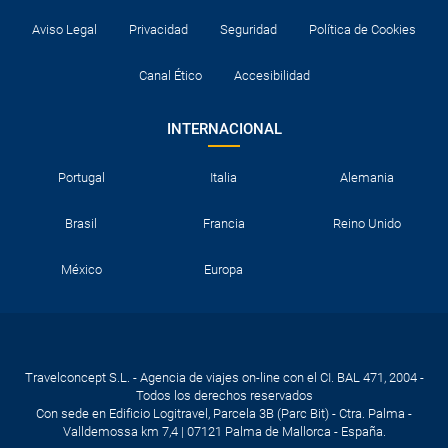
Aviso Legal
Privacidad
Seguridad
Política de Cookies
Canal Ético
Accesibilidad
INTERNACIONAL
Portugal
Italia
Alemania
Brasil
Francia
Reino Unido
México
Europa
Travelconcept S.L. - Agencia de viajes on-line con el CI. BAL 471, 2004 -
Todos los derechos reservados
Con sede en Edificio Logitravel, Parcela 3B (Parc Bit) - Ctra. Palma -
Valldemossa km 7,4 | 07121 Palma de Mallorca - España.